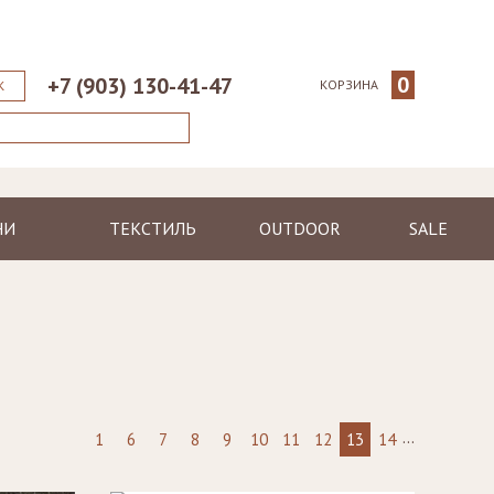
0
+7 (903) 130-41-47
КОРЗИНА
К
НИ
ТЕКСТИЛЬ
OUTDOOR
SALE
ические
Пледы
Шезлонги
еменные
Полотенца
Диваны
Халаты
Кресла, стулья
я
Ковры, коврики
Столы, столики
Подушки
Зонтики
...
1
6
7
8
9
10
11
12
13
14
Светильники