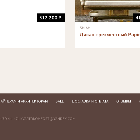
512 200 Р.
4
SMIAM
Диван трехместный Papi
АЙНЕРАМ И АРХИТЕКТОРАМ
SALE
ДОСТАВКА И ОПЛАТА
ОТЗЫВЫ
130-41-47 |
KVARTOKOMFORT@YANDEX.COM