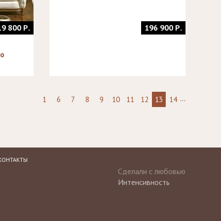
19 800 Р.
196 900 Р.
ro
...
1
6
7
8
9
10
11
12
13
14
КОНТАКТЫ
Сделали с любовью
Интенсивность