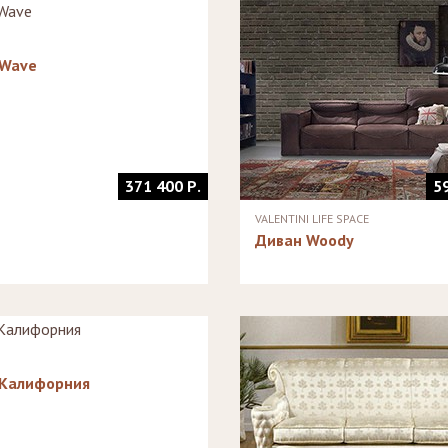
Стеллажи
Зеркала
 Wave
371 400 Р.
5
VALENTINI LIFE SPACE
Диван Woody
 Калифорния