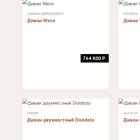
Стулья, стулья
Банкетки,
барные,
кушетки
GAMMA ARREDAMENTI
BODEMA
табуреты
Зеркала
Диван Wave
Диван
Столики
журнальные,
Мебель для
придиванные,
ванной
консоли
Аксессуары и
подарки
764 800 Р.
SMIAM
ALPUCH
Диван двухместный Dondolo
Диван