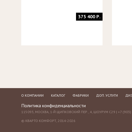
375 400 Р.
О КОМПАНИИ
КАТАЛОГ
ФАБРИКИ
ДОП. УСЛУГИ
ДИЗ
Политика конфиденциальности
115093, МОСКВА, 1-Й ЩИПКОВСКИЙ ПЕР., 4, ШОУРУМ С29 | +7 (903) 
© КВАРТО КОМФОРТ, 2014-2026