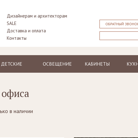
Дизайнерам и архитекторам
SALE
ОБРАТНЫЙ ЗВОНО
Доставка и оплата
Контакты
ДЕТСКИЕ
ОСВЕЩЕНИЕ
КАБИНЕТЫ
КУХ
Кровати
Люстры и
Столы
Класс
подвесные
Тумбочки
Библиотеки,
Совр
светильники
 офиса
прикроватные
стенки, бары
Столы
Торшеры
Столы
Бюро,
Стуль
Бра
секретеры
Шкафы
ько в наличии
Лампы
Кресла, стулья
Комоды
настольные
Диваны
Стулья, кресла,
пуфы