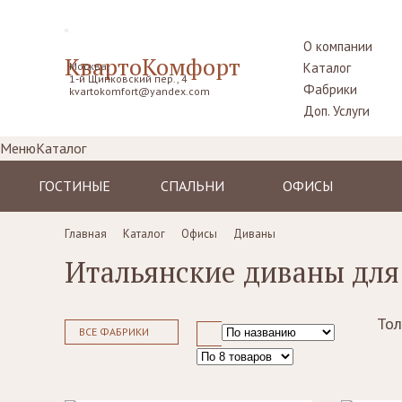
О компании
КвартоКомфорт
Москва,
Каталог
1-й Щипковский пер., 4
Фабрики
kvartokomfort@yandex.com
Доп. Услуги
Меню
Каталог
ГОСТИНЫЕ
СПАЛЬНИ
ОФИСЫ
Диваны
Кровати
Столы рабочие
Главная
Каталог
Офисы
Диваны
Кресла
Комоды,
Кресла
Итальянские диваны для
прикроватные
Пуфы, шезлонги
Стулья
тумбы
Комоды
Диваны
Шкафы,
гардеробные
Тол
Стенки, витрины,
Стенки, стеллажи
ВСЕ ФАБРИКИ
библиотеки,
Столики
тумбы под TV
туалетные
Столы
Ширмы