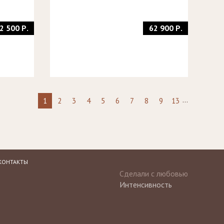
2 500 Р.
62 900 Р.
...
1
2
3
4
5
6
7
8
9
13
КОНТАКТЫ
Сделали с любовью
Интенсивность