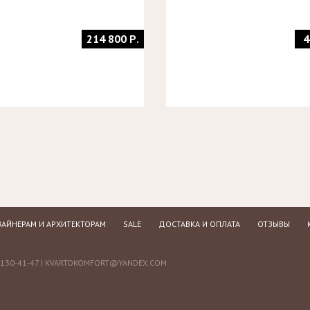
214 800 Р.
4
АЙНЕРАМ И АРХИТЕКТОРАМ
SALE
ДОСТАВКА И ОПЛАТА
ОТЗЫВЫ
130-41-47 |
KVARTOKOMFORT@YANDEX.COM