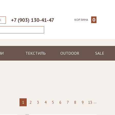
0
+7 (903) 130-41-47
КОРЗИНА
К
НИ
ТЕКСТИЛЬ
OUTDOOR
SALE
ические
Пледы
Шезлонги
еменные
Полотенца
Диваны
Халаты
Кресла, стулья
я
Ковры, коврики
Столы, столики
Подушки
Зонтики
...
1
2
3
4
5
6
7
8
9
13
Светильники