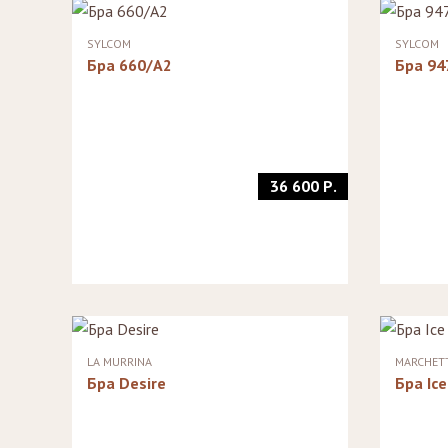
Стулья, стулья
Банкетки,
барные,
кушетки
SYLCOM
SYLCOM
табуреты
Зеркала
Бра 660/A2
Бра 94
Столики
журнальные,
Мебель для
придиванные,
ванной
консоли
Аксессуары и
подарки
36 600 Р.
LA MURRINA
MARCHETT
Бра Desire
Бра Ice