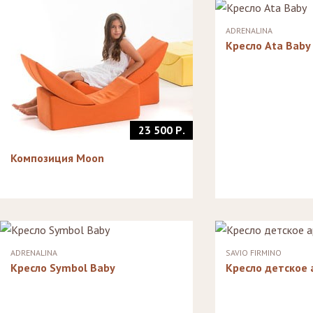
Стулья, стулья
Стелл
Банкетки,
барные,
кушетки
Зерка
ADRENALINA
табуреты
Зеркала
Кресло Ata Baby
Столики
журнальные,
Мебель для
придиванные,
ванной
консоли
Аксессуары и
подарки
23 500 Р.
Композиция Moon
ADRENALINA
SAVIO FIRMINO
Кресло Symbol Baby
Кресло детское 