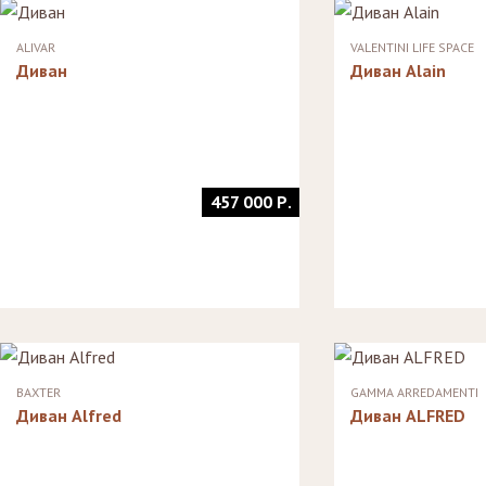
Стулья, стулья
Стелл
Банкетки,
барные,
кушетки
Зерка
ALIVAR
VALENTINI LIFE SPACE
табуреты
Зеркала
Диван
Диван Alain
Столики
журнальные,
Мебель для
придиванные,
ванной
консоли
Аксессуары и
подарки
457 000 Р.
BAXTER
GAMMA ARREDAMENTI
Диван Alfred
Диван ALFRED