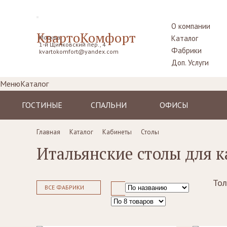
О компании
КвартоКомфорт
Москва,
Каталог
1-й Щипковский пер., 4
Фабрики
kvartokomfort@yandex.com
Доп. Услуги
Меню
Каталог
ГОСТИНЫЕ
СПАЛЬНИ
ОФИСЫ
Диваны
Кровати
Столы рабочие
Главная
Каталог
Кабинеты
Столы
Кресла
Комоды,
Кресла
Итальянские столы для к
прикроватные
Пуфы, шезлонги
Стулья
тумбы
Комоды
Диваны
Шкафы,
гардеробные
Тол
Стенки, витрины,
Стенки, стеллажи
ВСЕ ФАБРИКИ
библиотеки,
Столики
тумбы под TV
туалетные
Столы
Ширмы