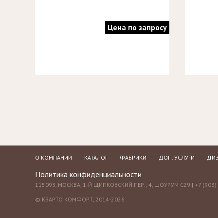
Цена по запросу
О КОМПАНИИ
КАТАЛОГ
ФАБРИКИ
ДОП. УСЛУГИ
ДИЗ
Политика конфиденциальности
115093, МОСКВА, 1-Й ЩИПКОВСКИЙ ПЕР., 4, ШОУРУМ С29 | +7 (903) 
© КВАРТО КОМФОРТ, 2014-2026