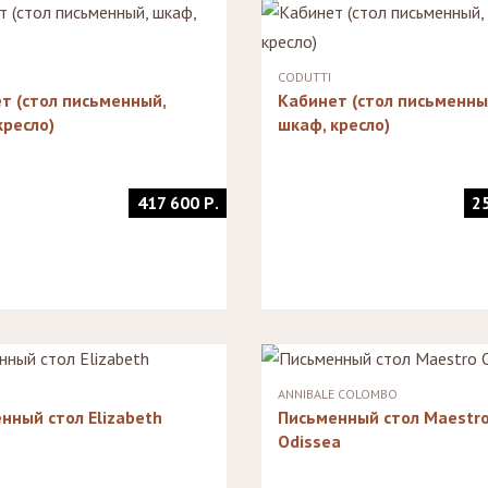
Стеллажи
Зеркала
CODUTTI
т (стол письменный,
Кабинет (стол письменны
кресло)
шкаф, кресло)
417 600 Р.
2
ANNIBALE COLOMBO
нный стол Elizabeth
Письменный стол Maestr
Odissea