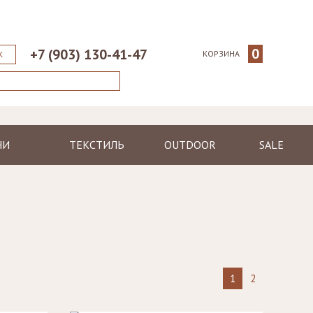
0
+7 (903) 130-41-47
КОРЗИНА
К
НИ
ТЕКСТИЛЬ
OUTDOOR
SALE
ические
Пледы
Шезлонги
еменные
Полотенца
Диваны
Халаты
Кресла, стулья
я
Ковры, коврики
Столы, столики
Подушки
Зонтики
1
2
Светильники