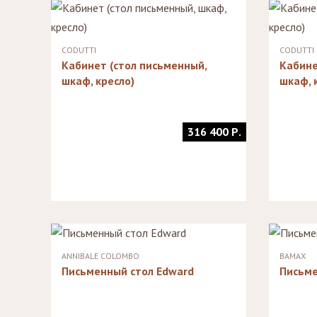
Стулья, стулья
Банкетки,
барные,
кушетки
табуреты
Зеркала
CODUTTI
CODUTTI
Столики
Кабинет (стол письменный,
Кабине
журнальные,
Мебель для
придиванные,
ванной
шкаф, кресло)
шкаф, 
консоли
Аксессуары и
подарки
316 400 Р.
ANNIBALE COLOMBO
BAMAX
Письменный стол Edward
Письме