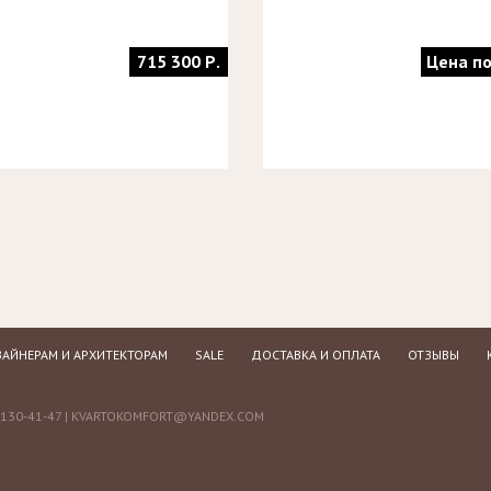
715 300 Р.
Цена по
АЙНЕРАМ И АРХИТЕКТОРАМ
SALE
ДОСТАВКА И ОПЛАТА
ОТЗЫВЫ
130-41-47 |
KVARTOKOMFORT@YANDEX.COM