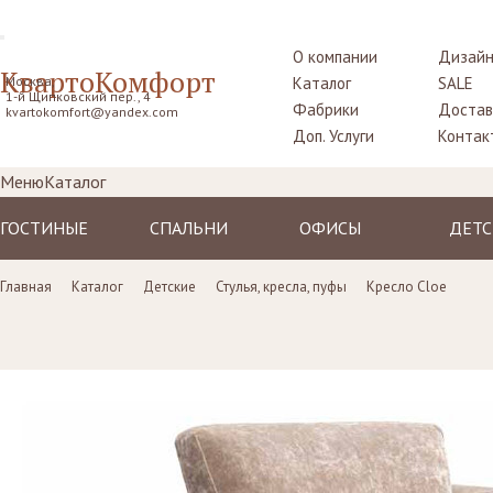
О компании
Дизайн
КвартоКомфорт
Москва,
Каталог
SALE
1-й Щипковский пер., 4
Фабрики
Достав
kvartokomfort@yandex.com
Доп. Услуги
Контак
Меню
Каталог
ГОСТИНЫЕ
СПАЛЬНИ
ОФИСЫ
ДЕТС
Диваны
Кровати
Столы рабочие
Крова
Главная
Каталог
Детские
Стулья, кресла, пуфы
Кресло Cloe
Кресла
Комоды,
Кресла
Тумбо
прикроватные
прикр
Пуфы, шезлонги
Стулья
тумбы
Столы
Комоды
Диваны
Шкафы,
Шкаф
гардеробные
Стенки, витрины,
Стенки, стеллажи
библиотеки,
Комо
Столики
тумбы под TV
туалетные
Стулья
Столы
пуфы
Ширмы