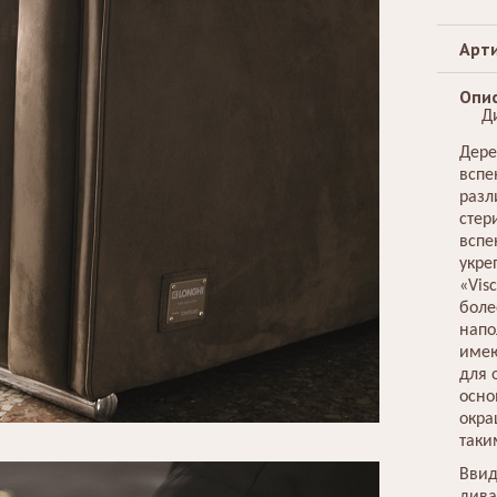
Арти
Опис
Д
Дере
вспе
разл
стер
вспе
укре
«Vis
боле
напо
имею
для 
осно
окра
таки
Ввид