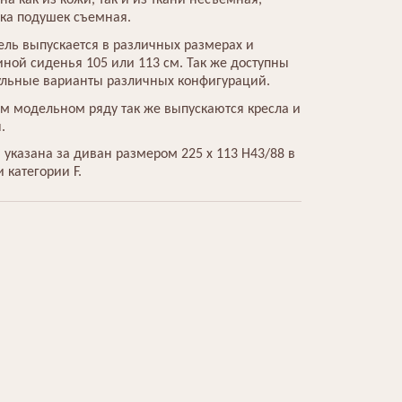
на как из кожи, так и из ткани несъемная,
ка подушек съемная.
ль выпускается в различных размерах и
иной сиденья 105 или 113 см. Так же доступны
льные варианты различных конфигураций.
ом модельном ряду так же выпускаются кресла и
.
 указана за диван размером 225 х 113 H43/88 в
и категории F.