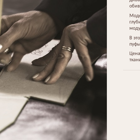
дива
обив
Моде
глуб
моду
В эт
пуфы
Цена
ткан