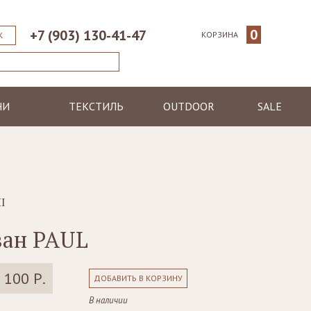
0
+7 (903) 130-41-47
КОРЗИНА
К
НИ
ТЕКСТИЛЬ
OUTDOOR
SALE
ические
Пледы
Шезлонги
еменные
Полотенца
Диваны
Халаты
Кресла, стулья
я
Ковры, коврики
Столы, столики
I
Подушки
Зонтики
ван PAUL
Светильники
 100 Р.
ДОБАВИТЬ В КОРЗИНУ
В наличии