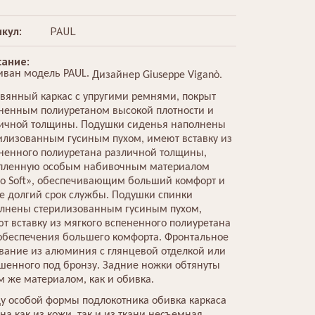
кул:
PAUL
ание:
иван модель PAUL.
Дизайнер Giuseppe Viganò.
вянный каркас с упругими ремнями, покрыт
ненным полиуретаном высокой плотности и
ичной толщины. Подушки сиденья наполнены
илизованным гусиным пухом, имеют вставку из
ненного полиуретана различной толщины,
пленную особым набивочным материалом
co Soft», обеспечивающим больший комфорт и
е долгий срок службы. Подушки спинки
лнены стерилизованным гусиным пухом,
т вставку из мягкого вспененного полиуретана
обеспечения большего комфорта. Фронтальное
вание из алюминия с глянцевой отделкой или
шенного под бронзу. Задние ножки обтянуты
м же материалом, как и обивка.
у особой формы подлокотника обивка каркаса