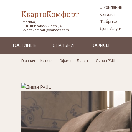
О компании
КвартоКомфорт
Каталог
Фабрики
Москва,
1-й Щипковский пер., 4
Доп. Услуги
kvartokomfort@yandex.com
ГОСТИНЫЕ
СПАЛЬНИ
ОФИСЫ
Диваны
Кровати
Столы рабочие
Главная
Каталог
Офисы
Диваны
Диван PAUL
Кресла
Комоды,
Кресла
прикроватные
Пуфы, шезлонги
Стулья
тумбы
Комоды
Диваны
Шкафы,
гардеробные
Стенки, витрины,
Стенки, стеллажи
библиотеки,
Столики
тумбы под TV
туалетные
Столы
Ширмы
Стулья, стулья
Банкетки,
барные,
кушетки
табуреты