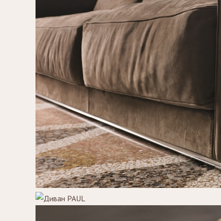
Зеркала
Столики
журнальные,
Мебель для
придиванные,
ванной
консоли
Аксессуары и
подарки