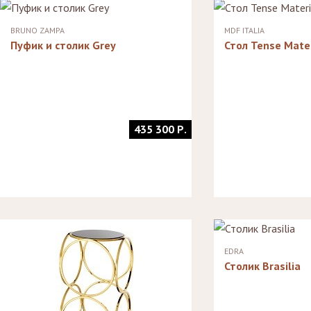
Стулья, стулья
Стелл
Банкетки,
барные,
кушетки
Зерка
BRUNO ZAMPA
MDF ITALIA
табуреты
Зеркала
Пуфик и столик Grey
Стол Tense Mater
Столики
журнальные,
Мебель для
придиванные,
ванной
консоли
Аксессуары и
подарки
435 300 Р.
EDRA
Столик Brasilia