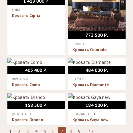
1 419 000 Р.
EDRA
Кровать Cipria
773 500 Р.
SMANIA
Кровать Colorado
405 400 Р.
484 000 Р.
RIVA 1920
BAMAX
Кровать Como
Кровать Diamante
158 500 Р.
184 100 Р.
DITRE ITALIA
BOLZAN LETTI
Кровать Drando
Кровать Gaya new
1
2
3
4
5
6
7
8
9
17
...