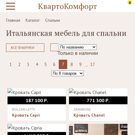
0
КвартоКомфорт
Главная
Каталог
Спальни
Итальянская мебель для спальни
ВСЕ ФАБРИКИ
Только в наличии
1
2
3
4
5
6
7
8
9
17
...
187 100 Р.
771 300 Р.
BOLZAN LETTI
ZANABONI
Кровать Capri
Кровать Chanel