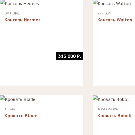
Стулья, стулья
Стелл
Банкетки,
барные,
кушетки
Зерка
DV HOME
YPSILON
табуреты
Зеркала
Консоль Hermes
Консоль Walton
Столики
журнальные,
Мебель для
придиванные,
ванной
консоли
Аксессуары и
подарки
313 000 Р.
ALIVAR
TOSCONOVA
Кровать Blade
Кровать Boboli