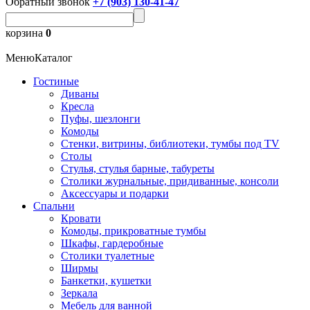
Обратный звонок
+7 (903) 130-41-47
корзина
0
Меню
Каталог
Гостиные
Диваны
Кресла
Пуфы, шезлонги
Комоды
Стенки, витрины, библиотеки, тумбы под TV
Столы
Стулья, стулья барные, табуреты
Столики журнальные, придиванные, консоли
Аксессуары и подарки
Спальни
Кровати
Комоды, прикроватные тумбы
Шкафы, гардеробные
Столики туалетные
Ширмы
Банкетки, кушетки
Зеркала
Мебель для ванной