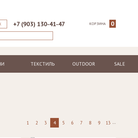
0
+7 (903) 130-41-47
КОРЗИНА
К
НИ
ТЕКСТИЛЬ
OUTDOOR
SALE
ические
Пледы
Шезлонги
еменные
Полотенца
Диваны
Халаты
Кресла, стулья
я
Ковры, коврики
Столы, столики
Подушки
Зонтики
...
1
2
3
4
5
6
7
8
9
13
Светильники