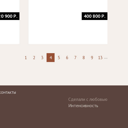
20 900 Р.
400 800 Р.
...
1
2
3
4
5
6
7
8
9
13
КОНТАКТЫ
Сделали с любовью
Интенсивность