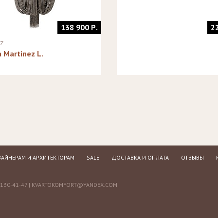
138 900 Р.
2
TZ
 Martinez L.
АЙНЕРАМ И АРХИТЕКТОРАМ
SALE
ДОСТАВКА И ОПЛАТА
ОТЗЫВЫ
130-41-47 |
KVARTOKOMFORT@YANDEX.COM