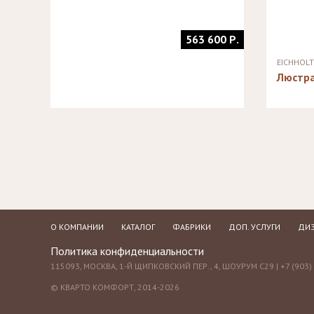
563 600 Р.
EICHHOL
Люстра
О КОМПАНИИ
КАТАЛОГ
ФАБРИКИ
ДОП. УСЛУГИ
ДИЗ
Политика конфиденциальности
115093, МОСКВА, 1-Й ЩИПКОВСКИЙ ПЕР., 4, ШОУРУМ С29 | +7 (903) 
© КВАРТО КОМФОРТ, 2014-2026