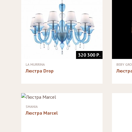
Стулья, стулья
Банкетки,
барные,
кушетки
табуреты
Зеркала
Столики
журнальные,
Мебель для
придиванные,
ванной
консоли
Аксессуары и
подарки
320 300 Р.
LA MURRINA
BEBY GR
Люстра Drop
Люстра
SMANIA
Люстра Marcel