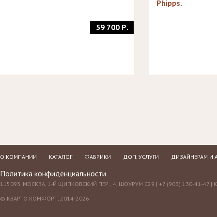
Phipps.
59 700 Р.
О КОМПАНИИ
КАТАЛОГ
ФАБРИКИ
ДОП. УСЛУГИ
ДИЗАЙНЕРАМ И 
Политика конфиденциальности
115093, МОСКВА, 1-Й ЩИПКОВСКИЙ ПЕР., 4, ШОУРУМ С29 | +7 (903) 130-41-47 |
© КВАРТО КОМФОРТ, 2014-2026