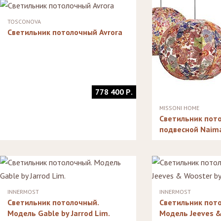
Стулья, стулья
Стелл
Банкетки,
барные,
кушетки
Зерка
TOSCONOVA
табуреты
Зеркала
Светильник потолочный Avrora
Столики
журнальные,
Мебель для
придиванные,
ванной
консоли
Аксессуары и
подарки
778 400 Р.
MISSONI HOME
Светильник пот
подвесной Naim
INNERMOST
INNERMOST
Светильник потолочный.
Светильник пот
Модель Gable by Jarrod Lim.
Модель Jeeves &