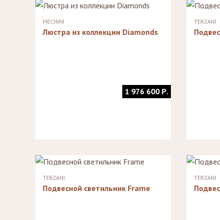
Стулья, стулья
Банкетки,
барные,
кушетки
MECHINI
TERZANI
табуреты
Зеркала
Люстра из коллекции Diamonds
Подвес
Столики
журнальные,
Мебель для
придиванные,
ванной
консоли
Аксессуары и
подарки
1 976 600 Р.
TERZANI
TERZANI
Подвесной светильник Frame
Подвес