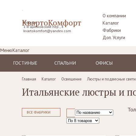
О компании
КвартоКомфорт
Москва,
Каталог
1-й Щипковский пер., 4
Фабрики
kvartokomfort@yandex.com
Доп. Услуги
Меню
Каталог
ГОСТИНЫЕ
СПАЛЬНИ
ОФИСЫ
Диваны
Кровати
Столы рабочие
Главная
Каталог
Освещение
Люстры и подвесные свети
Кресла
Комоды,
Кресла
Итальянские люстры и п
прикроватные
Пуфы, шезлонги
Стулья
тумбы
Комоды
Диваны
Шкафы,
гардеробные
Тол
Стенки, витрины,
Стенки, стеллажи
ВСЕ ФАБРИКИ
библиотеки,
Столики
тумбы под TV
туалетные
Столы
Ширмы