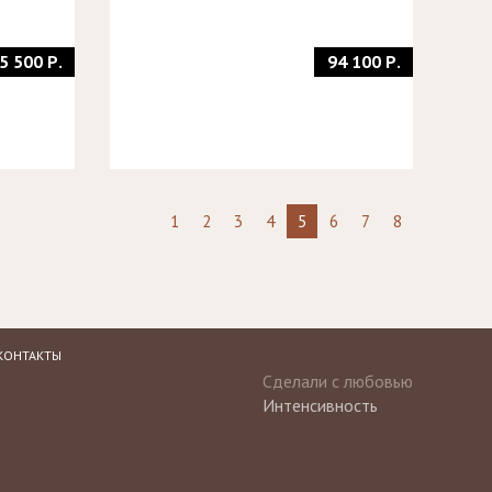
5 500 Р.
94 100 Р.
1
2
3
4
5
6
7
8
КОНТАКТЫ
Сделали с любовью
Интенсивность