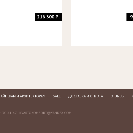
216 300 Р.
9
АЙНЕРАМ И АРХИТЕКТОРАМ
SALE
ДОСТАВКА И ОПЛАТА
ОТЗЫВЫ
130-41-47 |
KVARTOKOMFORT@YANDEX.COM