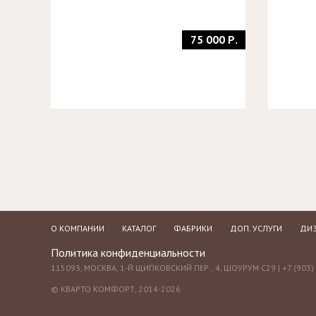
75 000 Р.
О КОМПАНИИ
КАТАЛОГ
ФАБРИКИ
ДОП. УСЛУГИ
ДИЗ
Политика конфиденциальности
115093, МОСКВА, 1-Й ЩИПКОВСКИЙ ПЕР., 4, ШОУРУМ С29 | +7 (903) 
© КВАРТО КОМФОРТ, 2014-2026