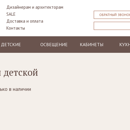
Дизайнерам и архитекторам
SALE
ОБРАТНЫЙ ЗВОНО
Доставка и оплата
Контакты
ДЕТСКИЕ
ОСВЕЩЕНИЕ
КАБИНЕТЫ
КУХ
Кровати
Люстры и
Столы
Класс
подвесные
Тумбочки
Библиотеки,
Совр
светильники
я детской
прикроватные
стенки, бары
Столы
Торшеры
Столы
Бюро,
Стуль
Бра
секретеры
Шкафы
ько в наличии
Лампы
Кресла, стулья
Комоды
настольные
Диваны
Стулья, кресла,
пуфы
Стеллажи
Зеркала