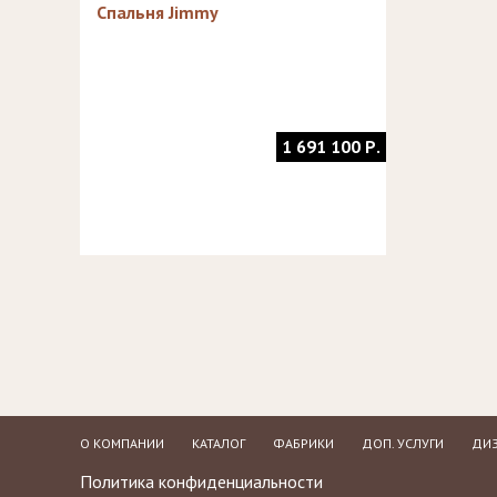
Зеркала
Спальня Jimmy
Столики
журнальные,
Мебель для
придиванные,
ванной
консоли
Аксессуары и
подарки
1 691 100 Р.
О КОМПАНИИ
КАТАЛОГ
ФАБРИКИ
ДОП. УСЛУГИ
ДИЗ
Политика конфиденциальности