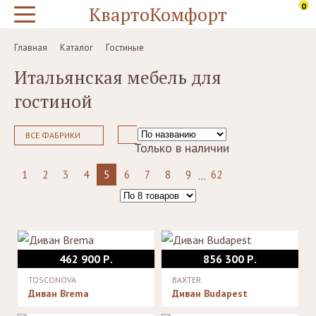
0
КвартоКомфорт
Главная
Каталог
Гостиные
Итальянская мебель для
гостиной
ВСЕ ФАБРИКИ
Только в наличии
1
2
3
4
5
6
7
8
9
62
...
462 900 Р.
856 300 Р.
TOSCONOVA
BAXTER
Диван Brema
Диван Budapest