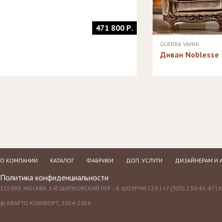
471 800 Р.
GUERRA VANNI
Диван Noblesse
О КОМПАНИИ
КАТАЛОГ
ФАБРИКИ
ДОП. УСЛУГИ
ДИЗАЙНЕРАМ И 
Политика конфиденциальности
115093, МОСКВА, 1-Й ЩИПКОВСКИЙ ПЕР., 4, ШОУРУМ С29 | +7 (903) 130-41-47 |
© КВАРТО КОМФОРТ, 2014-2026