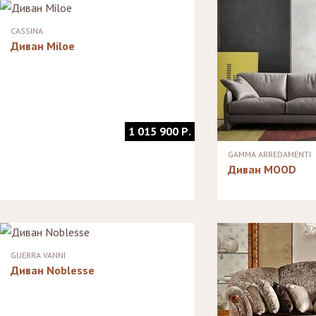
Стулья, стулья
Стелл
Банкетки,
барные,
кушетки
Зерка
CASSINA
табуреты
Зеркала
Диван Miloe
Столики
журнальные,
Мебель для
придиванные,
ванной
консоли
Аксессуары и
подарки
1 015 900 Р.
GAMMA ARREDAMENTI
Диван MOOD
GUERRA VANNI
Диван Noblesse