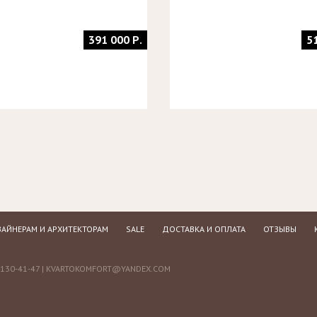
391 000 Р.
5
АЙНЕРАМ И АРХИТЕКТОРАМ
SALE
ДОСТАВКА И ОПЛАТА
ОТЗЫВЫ
130-41-47 |
KVARTOKOMFORT@YANDEX.COM