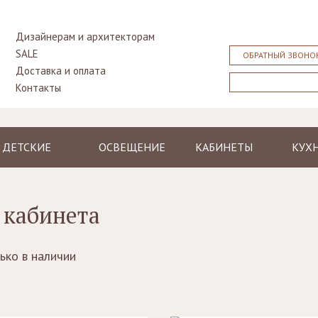
Дизайнерам и архитекторам
SALE
ОБРАТНЫЙ ЗВОНО
Доставка и оплата
Контакты
ДЕТСКИЕ
ОСВЕЩЕНИЕ
КАБИНЕТЫ
КУХ
Кровати
Люстры и
Столы
Класс
подвесные
Тумбочки
Библиотеки,
Совр
светильники
 кабинета
прикроватные
стенки, бары
Столы
Торшеры
Столы
Бюро,
Стуль
Бра
секретеры
Шкафы
ько в наличии
Лампы
Кресла, стулья
Комоды
настольные
Диваны
Стулья, кресла,
пуфы