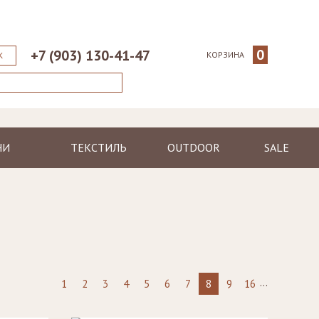
0
+7 (903) 130-41-47
КОРЗИНА
К
НИ
ТЕКСТИЛЬ
OUTDOOR
SALE
ические
Пледы
Шезлонги
еменные
Полотенца
Диваны
Халаты
Кресла, стулья
я
Ковры, коврики
Столы, столики
Подушки
Зонтики
...
1
2
3
4
5
6
7
8
9
16
Светильники