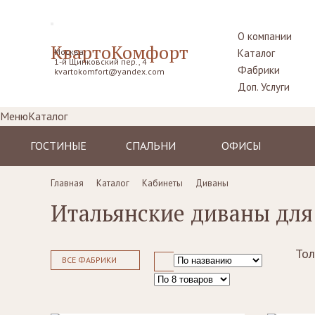
О компании
КвартоКомфорт
Москва,
Каталог
1-й Щипковский пер., 4
Фабрики
kvartokomfort@yandex.com
Доп. Услуги
Меню
Каталог
ГОСТИНЫЕ
СПАЛЬНИ
ОФИСЫ
Диваны
Кровати
Столы рабочие
Главная
Каталог
Кабинеты
Диваны
Кресла
Комоды,
Кресла
Итальянские диваны для
прикроватные
Пуфы, шезлонги
Стулья
тумбы
Комоды
Диваны
Шкафы,
гардеробные
Тол
Стенки, витрины,
Стенки, стеллажи
ВСЕ ФАБРИКИ
библиотеки,
Столики
тумбы под TV
туалетные
Столы
Ширмы