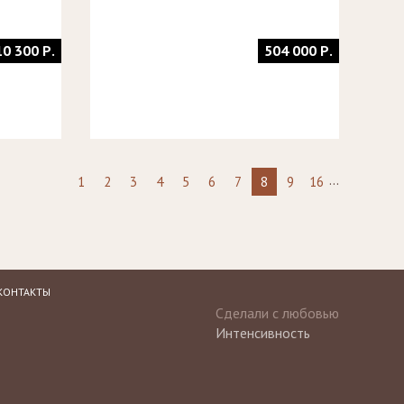
10 300 Р.
504 000 Р.
...
1
2
3
4
5
6
7
8
9
16
КОНТАКТЫ
Сделали с любовью
Интенсивность