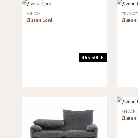
Стулья, стулья
Банкетки,
барные,
кушетки
ASNAGHI
TS SALOT
табуреты
Зеркала
Диван Lord
Диван 
Столики
журнальные,
Мебель для
придиванные,
ванной
консоли
Аксессуары и
подарки
465 500 Р.
ASNAGHI
Диван 