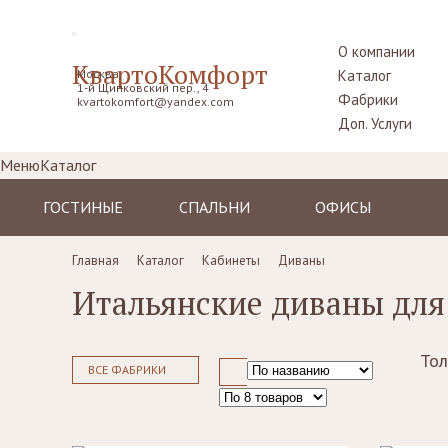
О компании
КвартоКомфорт
Москва,
Каталог
1-й Щипковский пер., 4
Фабрики
kvartokomfort@yandex.com
Доп. Услуги
Меню
Каталог
ГОСТИНЫЕ
СПАЛЬНИ
ОФИСЫ
Диваны
Кровати
Столы рабочие
Главная
Каталог
Кабинеты
Диваны
Кресла
Комоды,
Кресла
Итальянские диваны для
прикроватные
Пуфы, шезлонги
Стулья
тумбы
Комоды
Диваны
Шкафы,
гардеробные
Тол
Стенки, витрины,
Стенки, стеллажи
ВСЕ ФАБРИКИ
библиотеки,
Столики
тумбы под TV
туалетные
Столы
Ширмы