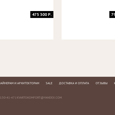
475 300 Р.
7
АЙНЕРАМ И АРХИТЕКТОРАМ
SALE
ДОСТАВКА И ОПЛАТА
ОТЗЫВЫ
130-41-47 |
KVARTOKOMFORT@YANDEX.COM