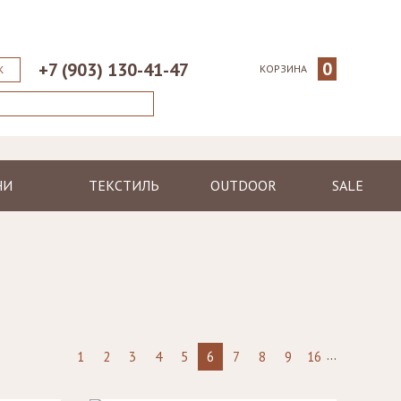
0
+7 (903) 130-41-47
КОРЗИНА
К
НИ
ТЕКСТИЛЬ
OUTDOOR
SALE
ические
Пледы
Шезлонги
еменные
Полотенца
Диваны
Халаты
Кресла, стулья
я
Ковры, коврики
Столы, столики
Подушки
Зонтики
...
1
2
3
4
5
6
7
8
9
16
Светильники