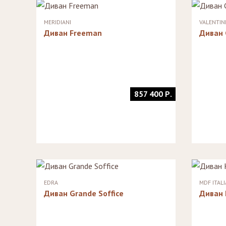
Стулья, стулья
Банкетки,
барные,
кушетки
MERIDIANI
VALENTINI
табуреты
Зеркала
Диван Freeman
Диван 
Столики
журнальные,
Мебель для
придиванные,
ванной
консоли
Аксессуары и
подарки
857 400 Р.
EDRA
MDF ITALI
Диван Grande Soffice
Диван 