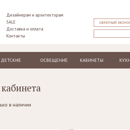
Дизайнерам и архитекторам
SALE
ОБРАТНЫЙ ЗВОНО
Доставка и оплата
Контакты
ДЕТСКИЕ
ОСВЕЩЕНИЕ
КАБИНЕТЫ
КУХ
Кровати
Люстры и
Столы
Класс
подвесные
Тумбочки
Библиотеки,
Совр
светильники
 кабинета
прикроватные
стенки, бары
Столы
Торшеры
Столы
Бюро,
Стуль
Бра
секретеры
Шкафы
ько в наличии
Лампы
Кресла, стулья
Комоды
настольные
Диваны
Стулья, кресла,
пуфы