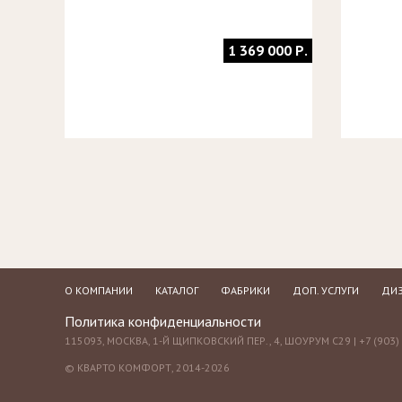
1 369 000 Р.
О КОМПАНИИ
КАТАЛОГ
ФАБРИКИ
ДОП. УСЛУГИ
ДИЗ
Политика конфиденциальности
115093, МОСКВА, 1-Й ЩИПКОВСКИЙ ПЕР., 4, ШОУРУМ С29 | +7 (903) 
© КВАРТО КОМФОРТ, 2014-2026