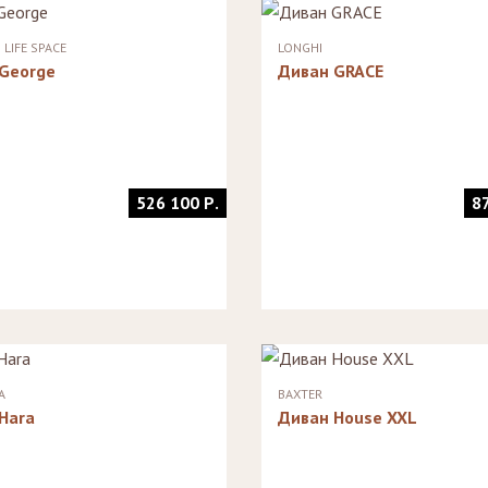
Стеллажи
Зеркала
 LIFE SPACE
LONGHI
George
Диван GRACE
526 100 Р.
8
A
BAXTER
Hara
Диван House XXL