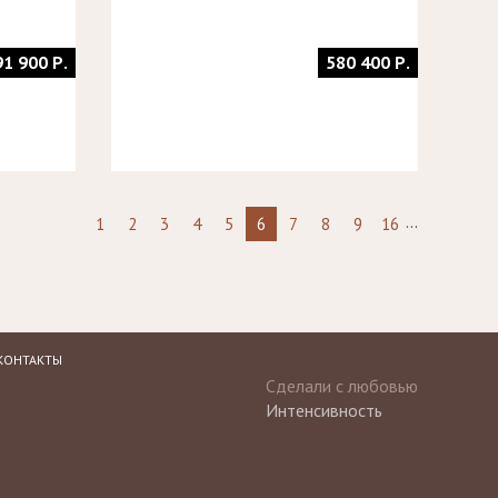
91 900 Р.
580 400 Р.
...
1
2
3
4
5
6
7
8
9
16
КОНТАКТЫ
Сделали с любовью
Интенсивность