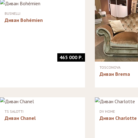
Стулья, стулья
Стелл
Банкетки,
барные,
кушетки
Зерка
BUSNELLI
табуреты
Зеркала
Диван Bohémien
Столики
журнальные,
Мебель для
придиванные,
ванной
консоли
Аксессуары и
подарки
465 000 Р.
TOSCONOVA
Диван Brema
TS SALOTTI
DV HOME
Диван Chanel
Диван Charlotte