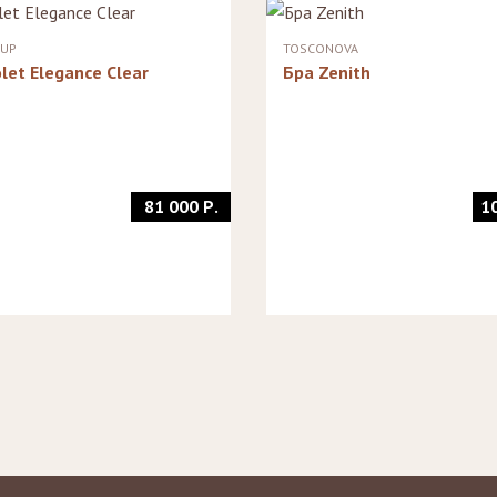
Стеллажи
Зеркала
OUP
TOSCONOVA
let Elegance Clear
Бра Zenith
81 000 Р.
1