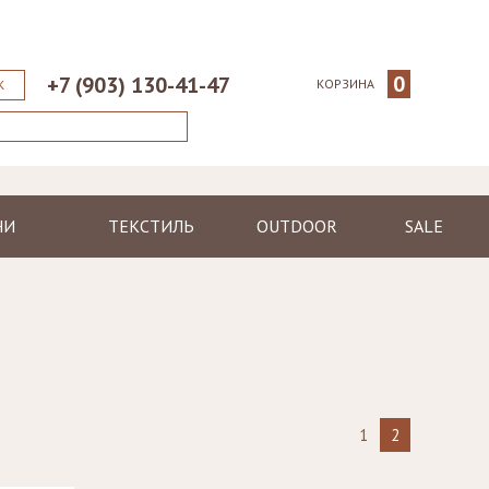
0
+7 (903) 130-41-47
КОРЗИНА
К
НИ
ТЕКСТИЛЬ
OUTDOOR
SALE
ические
Пледы
Шезлонги
еменные
Полотенца
Диваны
Халаты
Кресла, стулья
я
Ковры, коврики
Столы, столики
Подушки
Зонтики
1
2
Светильники