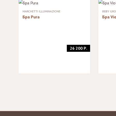
Стулья, стулья
Банкетки,
барные,
кушетки
MARCHETTI ILLUMINAZIONE
BEBY GR
табуреты
Зеркала
Бра Pura
Бра Vio
Столики
журнальные,
Мебель для
придиванные,
ванной
консоли
Аксессуары и
подарки
26 200 Р.