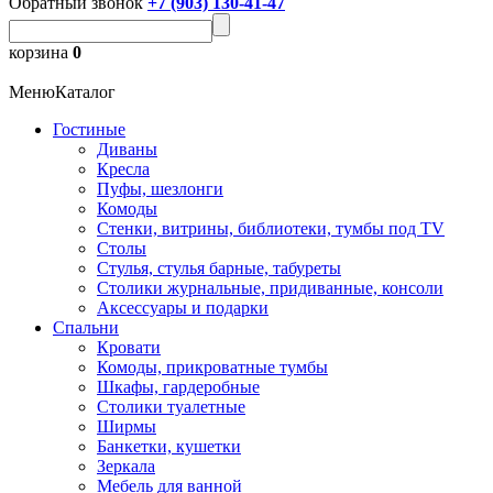
Обратный звонок
+7 (903) 130-41-47
корзина
0
Меню
Каталог
Гостиные
Диваны
Кресла
Пуфы, шезлонги
Комоды
Стенки, витрины, библиотеки, тумбы под TV
Столы
Стулья, стулья барные, табуреты
Столики журнальные, придиванные, консоли
Аксессуары и подарки
Спальни
Кровати
Комоды, прикроватные тумбы
Шкафы, гардеробные
Столики туалетные
Ширмы
Банкетки, кушетки
Зеркала
Мебель для ванной