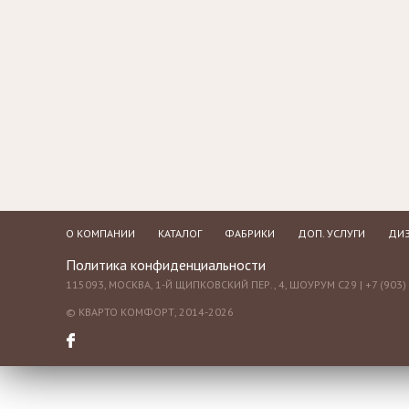
Зеркала
Столики
журнальные,
Мебель для
придиванные,
ванной
консоли
Аксессуары и
подарки
О КОМПАНИИ
КАТАЛОГ
ФАБРИКИ
ДОП. УСЛУГИ
ДИЗ
Политика конфиденциальности
115093, МОСКВА, 1-Й ЩИПКОВСКИЙ ПЕР., 4, ШОУРУМ С29 | +7 (903) 
© КВАРТО КОМФОРТ, 2014-2026