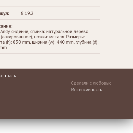
кул:
8.19.2
ание:
 Andy. сидение, спинка: натуральное дерево,
 (лакированное), ножки: металл. Размеры:
та (h): 830 mm, ширина (w): 440 mm, глубина (d):
 mm
КОНТАКТЫ
Сделали с любовью
Интенсивность