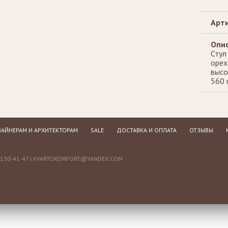
Арти
Опис
Стул
орех
высо
560
АЙНЕРАМ И АРХИТЕКТОРАМ
SALE
ДОСТАВКА И ОПЛАТА
ОТЗЫВЫ
130-41-47 |
KVARTOKOMFORT@YANDEX.COM