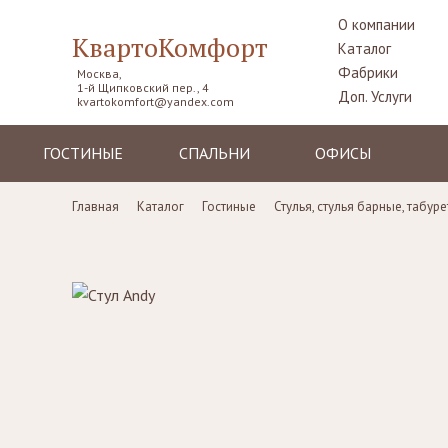
О компании
КвартоКомфорт
Каталог
Фабрики
Москва,
1-й Щипковский пер., 4
Доп. Услуги
kvartokomfort@yandex.com
ГОСТИНЫЕ
СПАЛЬНИ
ОФИСЫ
Диваны
Кровати
Столы рабочие
Главная
Каталог
Гостиные
Стулья, стулья барные, табур
Кресла
Комоды,
Кресла
прикроватные
Пуфы, шезлонги
Стулья
тумбы
Комоды
Диваны
Шкафы,
гардеробные
Стенки, витрины,
Стенки, стеллажи
библиотеки,
Столики
тумбы под TV
туалетные
Столы
Ширмы
Стулья, стулья
Банкетки,
барные,
кушетки
табуреты