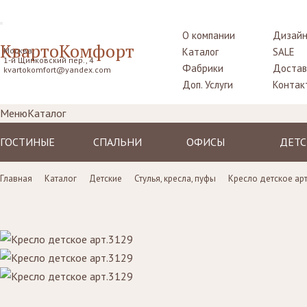
О компании
Дизайн
КвартоКомфорт
Москва,
Каталог
SALE
1-й Щипковский пер., 4
Фабрики
Достав
kvartokomfort@yandex.com
Доп. Услуги
Контак
Меню
Каталог
ГОСТИНЫЕ
СПАЛЬНИ
ОФИСЫ
ДЕТС
Диваны
Кровати
Столы рабочие
Крова
Главная
Каталог
Детские
Стулья, кресла, пуфы
Кресло детское ар
Кресла
Комоды,
Кресла
Тумбо
прикроватные
прикр
Пуфы, шезлонги
Стулья
тумбы
Столы
Комоды
Диваны
Шкафы,
Шкаф
гардеробные
Стенки, витрины,
Стенки, стеллажи
библиотеки,
Комо
Столики
тумбы под TV
туалетные
Стулья
Столы
пуфы
Ширмы