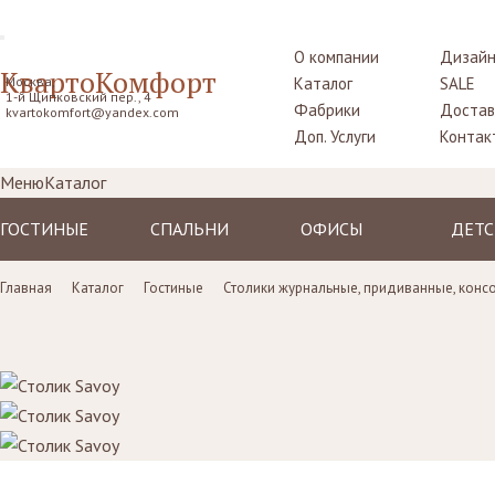
О компании
Дизайн
КвартоКомфорт
Москва,
Каталог
SALE
1-й Щипковский пер., 4
Фабрики
Достав
kvartokomfort@yandex.com
Доп. Услуги
Контак
Меню
Каталог
ГОСТИНЫЕ
СПАЛЬНИ
ОФИСЫ
ДЕТС
Диваны
Кровати
Столы рабочие
Крова
Главная
Каталог
Гостиные
Столики журнальные, придиванные, конс
Кресла
Комоды,
Кресла
Тумбо
прикроватные
прикр
Пуфы, шезлонги
Стулья
тумбы
Столы
Комоды
Диваны
Шкафы,
Шкаф
гардеробные
Стенки, витрины,
Стенки, стеллажи
библиотеки,
Комо
Столики
тумбы под TV
туалетные
Стулья
Столы
пуфы
Ширмы