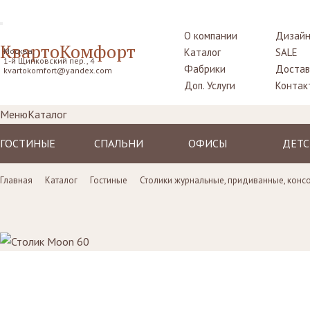
О компании
Дизайн
КвартоКомфорт
Москва,
Каталог
SALE
1-й Щипковский пер., 4
Фабрики
Достав
kvartokomfort@yandex.com
Доп. Услуги
Контак
Меню
Каталог
ГОСТИНЫЕ
СПАЛЬНИ
ОФИСЫ
ДЕТС
Диваны
Кровати
Столы рабочие
Крова
Главная
Каталог
Гостиные
Столики журнальные, придиванные, конс
Кресла
Комоды,
Кресла
Тумбо
прикроватные
прикр
Пуфы, шезлонги
Стулья
тумбы
Столы
Комоды
Диваны
Шкафы,
Шкаф
гардеробные
Стенки, витрины,
Стенки, стеллажи
библиотеки,
Комо
Столики
тумбы под TV
туалетные
Стулья
Столы
пуфы
Ширмы