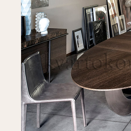
Стулья, стулья
Банкетки,
барные,
кушетки
табуреты
Зеркала
Столики
журнальные,
Мебель для
придиванные,
ванной
консоли
Аксессуары и
подарки