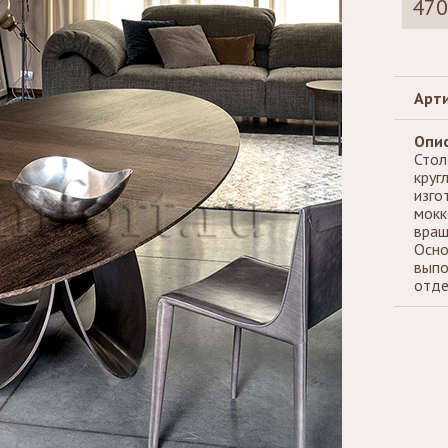
470
Стеллажи
Зеркала
Арти
Опис
Стол
круг
изго
мокк
вращ
Осно
выпо
отде