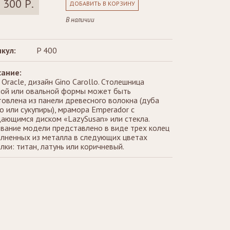
 300 Р.
ДОБАВИТЬ В КОРЗИНУ
В наличии
кул:
P 400
ание:
 Oracle, дизайн Gino Carollo. Столешница
лой или овальной формы может быть
товлена из панели древесного волокна (дуба
о или сукупиры), мрамора Emperador с
ающимся диском «LazySusan» или стекла.
вание модели представлено в виде трех колец
лненных из металла в следующих цветах
лки: титан, латунь или коричневый.