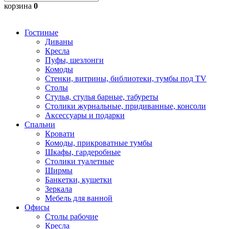
корзина
0
Гостиные
Диваны
Кресла
Пуфы, шезлонги
Комоды
Стенки, витрины, библиотеки, тумбы под TV
Столы
Стулья, стулья барные, табуреты
Столики журнальные, придиванные, консоли
Аксессуары и подарки
Спальни
Кровати
Комоды, прикроватные тумбы
Шкафы, гардеробные
Столики туалетные
Ширмы
Банкетки, кушетки
Зеркала
Мебель для ванной
Офисы
Столы рабочие
Кресла