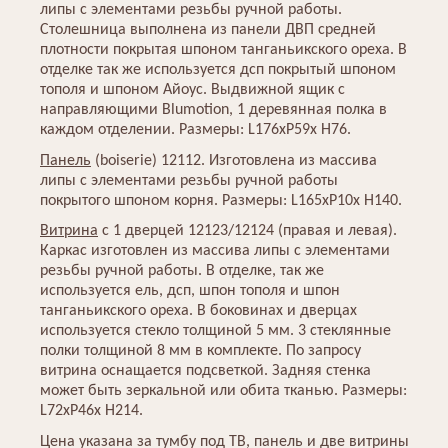
липы с элементами резьбы ручной работы.
Столешница выполнена из панели ДВП средней
плотности покрытая шпоном танганьикского ореха. В
отделке так же используется дсп покрытый шпоном
тополя и шпоном Айоус. Выдвижной ящик с
направляющими Blumotion, 1 деревянная полка в
каждом отделении. Размеры: L176хP59х H76.
Панель
(boiserie) 12112. Изготовлена из массива
липы с элементами резьбы ручной работы
покрытого шпоном корня. Размеры: L165хP10х H140.
Витрина
с 1 дверцей 12123/12124 (правая и левая).
Каркас изготовлен из массива липы с элементами
резьбы ручной работы. В отделке, так же
используется ель, дсп, шпон тополя и шпон
танганьикского ореха. В боковинах и дверцах
используется стекло толщиной 5 мм. 3 стеклянные
полки толщиной 8 мм в комплекте. По запросу
витрина оснащается подсветкой. Задняя стенка
может быть зеркальной или обита тканью. Размеры:
L72хP46х H214.
Цена указана за тумбу под ТВ, панель и две витрины