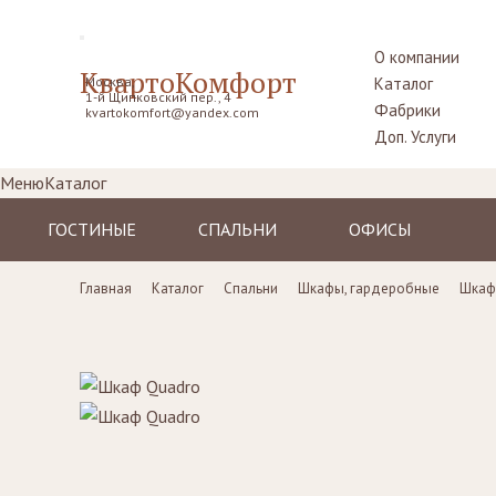
О компании
КвартоКомфорт
Москва,
Каталог
1-й Щипковский пер., 4
Фабрики
kvartokomfort@yandex.com
Доп. Услуги
Меню
Каталог
ГОСТИНЫЕ
СПАЛЬНИ
ОФИСЫ
Диваны
Кровати
Столы рабочие
Главная
Каталог
Спальни
Шкафы, гардеробные
Шкаф
Кресла
Комоды,
Кресла
прикроватные
Пуфы, шезлонги
Стулья
тумбы
Комоды
Диваны
Шкафы,
гардеробные
Стенки, витрины,
Стенки, стеллажи
библиотеки,
Столики
тумбы под TV
туалетные
Столы
Ширмы