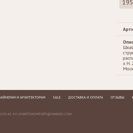
195
Стеллажи
Зеркала
Арти
Опис
Шкаф
стру
расп
x H.
Моск
АЙНЕРАМ И АРХИТЕКТОРАМ
SALE
ДОСТАВКА И ОПЛАТА
ОТЗЫВЫ
130-41-47 |
KVARTOKOMFORT@YANDEX.COM