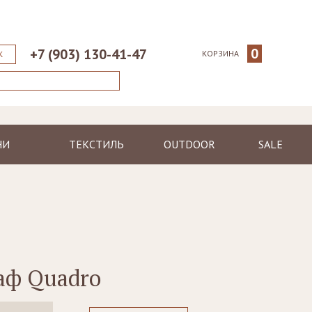
0
+7 (903) 130-41-47
КОРЗИНА
К
НИ
ТЕКСТИЛЬ
OUTDOOR
SALE
ические
Пледы
Шезлонги
еменные
Полотенца
Диваны
Халаты
Кресла, стулья
я
Ковры, коврики
Столы, столики
Подушки
Зонтики
аф Quadro
Светильники