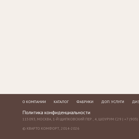
Стулья, стулья
Банкетки,
барные,
кушетки
табуреты
Зеркала
Столики
журнальные,
Мебель для
придиванные,
ванной
консоли
Аксессуары и
подарки
О КОМПАНИИ
КАТАЛОГ
ФАБРИКИ
ДОП. УСЛУГИ
ДИЗ
Политика конфиденциальности
115093, МОСКВА, 1-Й ЩИПКОВСКИЙ ПЕР., 4, ШОУРУМ С29 | +7 (903) 
© КВАРТО КОМФОРТ, 2014-2026