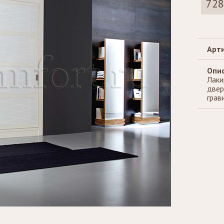
728
Стеллажи
Зеркала
Арти
Опис
Лаки
двер
грав