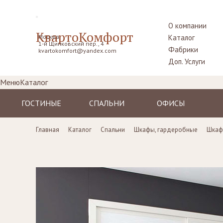
О компании
КвартоКомфорт
Москва,
Каталог
1-й Щипковский пер., 4
Фабрики
kvartokomfort@yandex.com
Доп. Услуги
Меню
Каталог
ГОСТИНЫЕ
СПАЛЬНИ
ОФИСЫ
Диваны
Кровати
Столы рабочие
Главная
Каталог
Спальни
Шкафы, гардеробные
Шкаф
Кресла
Комоды,
Кресла
прикроватные
Пуфы, шезлонги
Стулья
тумбы
Комоды
Диваны
Шкафы,
гардеробные
Стенки, витрины,
Стенки, стеллажи
библиотеки,
Столики
тумбы под TV
туалетные
Столы
Ширмы