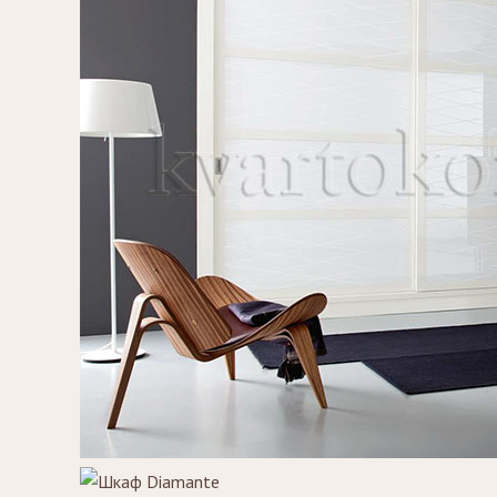
Стулья, стулья
Банкетки,
барные,
кушетки
табуреты
Зеркала
Столики
журнальные,
Мебель для
придиванные,
ванной
консоли
Аксессуары и
подарки