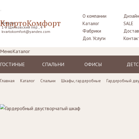
О компании
Дизайн
КвартоКомфорт
Москва,
Каталог
SALE
1-й Щипковский пер., 4
Фабрики
Достав
kvartokomfort@yandex.com
Доп. Услуги
Контак
Меню
Каталог
ГОСТИНЫЕ
СПАЛЬНИ
ОФИСЫ
ДЕТС
Диваны
Кровати
Столы рабочие
Крова
Главная
Каталог
Спальни
Шкафы, гардеробные
Гардеробный дву
Кресла
Комоды,
Кресла
Тумбо
прикроватные
прикр
Пуфы, шезлонги
Стулья
тумбы
Столы
Комоды
Диваны
Шкафы,
Шкаф
гардеробные
Стенки, витрины,
Стенки, стеллажи
библиотеки,
Комо
Столики
тумбы под TV
туалетные
Стулья
Столы
пуфы
Ширмы