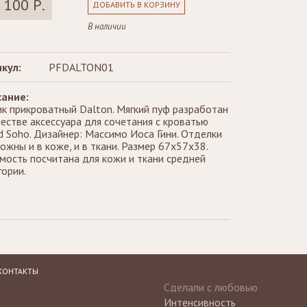
 100 Р.
ДОБАВИТЬ В КОРЗИНУ
В наличии
кул:
PFDALTON01
ание:
к прикроватный Dalton. Мягкий пуф разработан
честве аксессуара для сочетания с кроватью
d Soho. Дизайнер: Массимо Иоса Гини. Отделки
ожны и в коже, и в ткани. Размер 67х57х38.
мость посчитана для кожи и ткани средней
гории.
КОНТАКТЫ
Сделали с любовью
Интенсивность