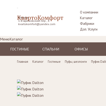
О компании
КвартоКомфорт
Москва,
Каталог
1-й Щипковский пер., 4
Фабрики
kvartokomfort@yandex.com
Доп. Услуги
Меню
Каталог
ГОСТИНЫЕ
СПАЛЬНИ
ОФИСЫ
Диваны
Кровати
Столы рабочие
Главная
Каталог
Гостиные
Пуфы, шезлонги
Пуфик Dal
Кресла
Комоды,
Кресла
прикроватные
Пуфы, шезлонги
Стулья
тумбы
Комоды
Диваны
Шкафы,
гардеробные
Стенки, витрины,
Стенки, стеллажи
библиотеки,
Столики
тумбы под TV
туалетные
Столы
Ширмы