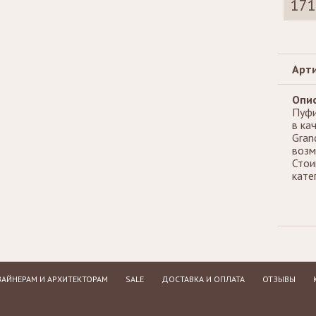
171
Стеллажи
Зеркала
Арти
Опис
Пуфи
в ка
Gran
возм
Стои
кате
АЙНЕРАМ И АРХИТЕКТОРАМ
SALE
ДОСТАВКА И ОПЛАТА
ОТЗЫВЫ