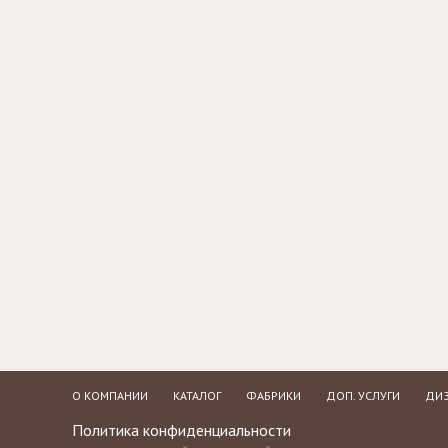
Стулья, стулья
Банкетки,
барные,
кушетки
табуреты
Зеркала
Столики
журнальные,
Мебель для
придиванные,
ванной
консоли
Аксессуары и
подарки
О КОМПАНИИ
КАТАЛОГ
ФАБРИКИ
ДОП. УСЛУГИ
ДИЗ
Политика конфиденциальности