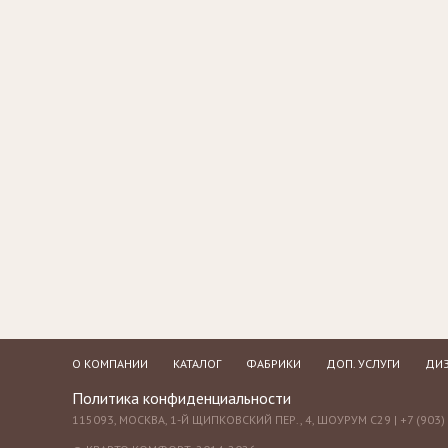
Стулья, стулья
Банкетки,
барные,
кушетки
табуреты
Зеркала
Столики
журнальные,
Мебель для
придиванные,
ванной
консоли
Аксессуары и
подарки
О КОМПАНИИ
КАТАЛОГ
ФАБРИКИ
ДОП. УСЛУГИ
ДИЗ
Политика конфиденциальности
115093, МОСКВА, 1-Й ЩИПКОВСКИЙ ПЕР., 4, ШОУРУМ С29 | +7 (903) 