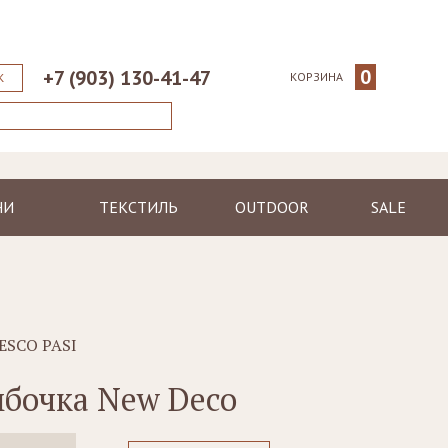
0
+7 (903) 130-41-47
КОРЗИНА
К
НИ
ТЕКСТИЛЬ
OUTDOOR
SALE
ические
Пледы
Шезлонги
еменные
Полотенца
Диваны
Халаты
Кресла, стулья
я
Ковры, коврики
Столы, столики
ESCO PASI
Подушки
Зонтики
бочка New Deco
Светильники