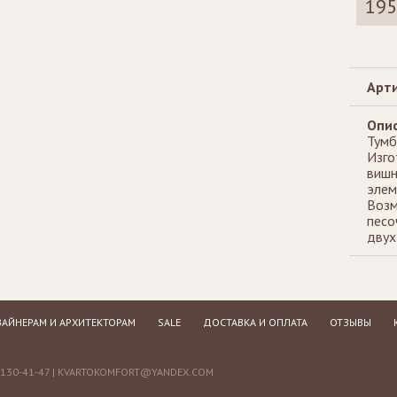
195
Стеллажи
Зеркала
Арти
Опис
Тумб
Изго
вишн
элем
Возм
песо
двух
АЙНЕРАМ И АРХИТЕКТОРАМ
SALE
ДОСТАВКА И ОПЛАТА
ОТЗЫВЫ
130-41-47 |
KVARTOKOMFORT@YANDEX.COM