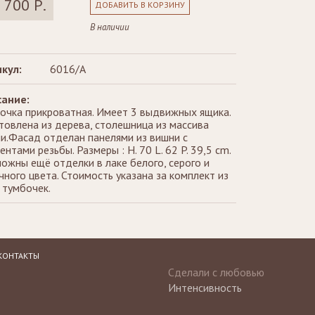
 700 Р.
ДОБАВИТЬ В КОРЗИНУ
В наличии
кул:
6016/A
ание:
очка прикроватная. Имеет 3 выдвижных ящика.
товлена из дерева, столешница из массива
и.Фасад отделан панелями из вишни с
ентами резьбы. Размеры : H. 70 L. 62 P. 39,5 cm.
ожны ещё отделки в лаке белого, серого и
чного цвета. Стоимость указана за комплект из
 тумбочек.
КОНТАКТЫ
Сделали с любовью
Интенсивность