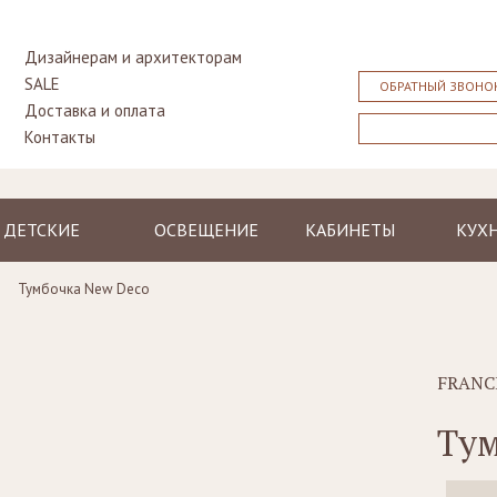
Дизайнерам и архитекторам
SALE
ОБРАТНЫЙ ЗВОНО
Доставка и оплата
Контакты
ДЕТСКИЕ
ОСВЕЩЕНИЕ
КАБИНЕТЫ
КУХ
Кровати
Люстры и
Столы
Класс
Тумбочка New Deco
подвесные
Тумбочки
Библиотеки,
Совр
светильники
прикроватные
стенки, бары
Столы
Торшеры
Столы
Бюро,
Стуль
Бра
секретеры
FRANC
Шкафы
Лампы
Кресла, стулья
Комоды
Тум
настольные
Диваны
Стулья, кресла,
пуфы