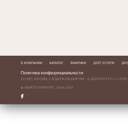
Зеркала
Столики
журнальные,
Мебель для
придиванные,
ванной
консоли
Аксессуары и
подарки
О КОМПАНИИ
КАТАЛОГ
ФАБРИКИ
ДОП. УСЛУГИ
ДИЗ
Политика конфиденциальности
115093, МОСКВА, 1-Й ЩИПКОВСКИЙ ПЕР., 4, ШОУРУМ С29 | +7 (903) 
© КВАРТО КОМФОРТ, 2014-2026