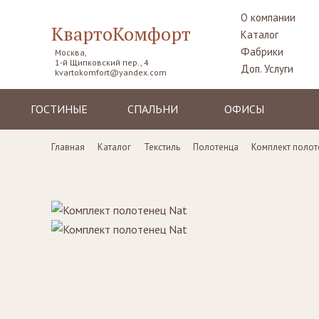
О компании
КвартоКомфорт
Каталог
Фабрики
Москва,
1-й Щипковский пер., 4
Доп. Услуги
kvartokomfort@yandex.com
ГОСТИНЫЕ
СПАЛЬНИ
ОФИСЫ
Диваны
Кровати
Столы рабочие
Главная
Каталог
Текстиль
Полотенца
Комплект полот
Кресла
Комоды,
Кресла
прикроватные
Пуфы, шезлонги
Стулья
тумбы
Комоды
Диваны
Шкафы,
гардеробные
Стенки, витрины,
Стенки, стеллажи
библиотеки,
Столики
тумбы под TV
туалетные
Столы
Ширмы
Стулья, стулья
Банкетки,
барные,
кушетки
табуреты