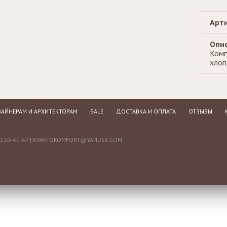
Арти
Опис
Комп
хлоп
АЙНЕРАМ И АРХИТЕКТОРАМ
SALE
ДОСТАВКА И ОПЛАТА
ОТЗЫВЫ
130-41-47 |
KVARTOKOMFORT@YANDEX.COM