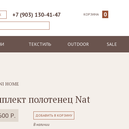
0
+7 (903) 130-41-47
КОРЗИНА
К
НИ
ТЕКСТИЛЬ
OUTDOOR
SALE
ические
Пледы
Шезлонги
еменные
Полотенца
Диваны
Халаты
Кресла, стулья
я
Ковры, коврики
Столы, столики
NI HOME
Подушки
Зонтики
плект полотенец Nat
Светильники
600 Р.
ДОБАВИТЬ В КОРЗИНУ
В наличии