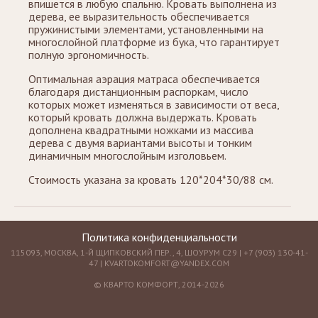
впишется в любую спальню. Кровать выполнена из
дерева, ее выразительность обеспечивается
пружинистыми элементами, установленными на
многослойной платформе из бука, что гарантирует
полную эргономичность.
Оптимальная аэрация матраса обеспечивается
благодаря дистанционным распоркам, число
которых может изменяться в зависимости от веса,
который кровать должна выдержать. Кровать
дополнена квадратными ножками из массива
дерева с двумя вариантами высоты и тонким
динамичным многослойным изголовьем.
Стоимость указана за кровать 120*204*30/88 см.
Политика конфиденциальности
115093, МОСКВА, 1-Й ЩИПКОВСКИЙ ПЕР., 4, ШОУРУМ С29 | +7 (903) 130-41-
47 |
KVARTOKOMFORT@YANDEX.COM
© КВАРТО КОМФОРТ, 2014-2026