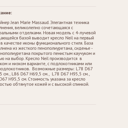
ание:
йнер Jean Marie Massaud. Элегантная техника
лнения, великолепно сочетающаяся с
ральными отделками. Новая модель с 4-лучевой
ающейся базой выводит кресло Neil на первый
 в качестве иконы функционального стиля. База
лнена из жесткого пенополиуретана, сиденье -
енополиуретана покрытого пенистым каучуком и
ью на выбор. Кресло Neil производится в
ком и низком варианте, с подлокотниками или
подлокотников. Возможные размеры: L78 D67
5 см., L86 D67 H69,5 см., L78 D67 H95,5 см.,
D67 H95,5 см. Стоимость указана за кресло
остью обтянутое кожей и с высокой спинкой.