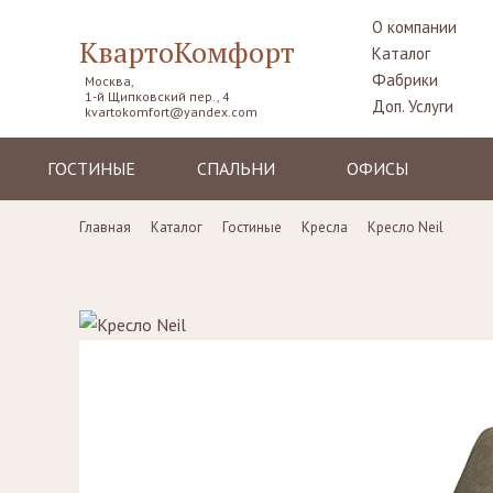
О компании
КвартоКомфорт
Каталог
Фабрики
Москва,
1-й Щипковский пер., 4
Доп. Услуги
kvartokomfort@yandex.com
ГОСТИНЫЕ
СПАЛЬНИ
ОФИСЫ
Диваны
Кровати
Столы рабочие
Главная
Каталог
Гостиные
Кресла
Кресло Neil
Кресла
Комоды,
Кресла
прикроватные
Пуфы, шезлонги
Стулья
тумбы
Комоды
Диваны
Шкафы,
гардеробные
Стенки, витрины,
Стенки, стеллажи
библиотеки,
Столики
тумбы под TV
туалетные
Столы
Ширмы
Стулья, стулья
Банкетки,
барные,
кушетки
табуреты