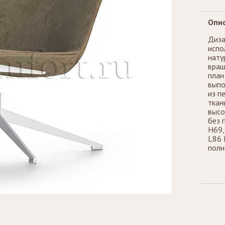
Опис
Диза
испо
нату
вращ
план
выпо
из п
ткан
высо
без 
H69,
L86 
полн