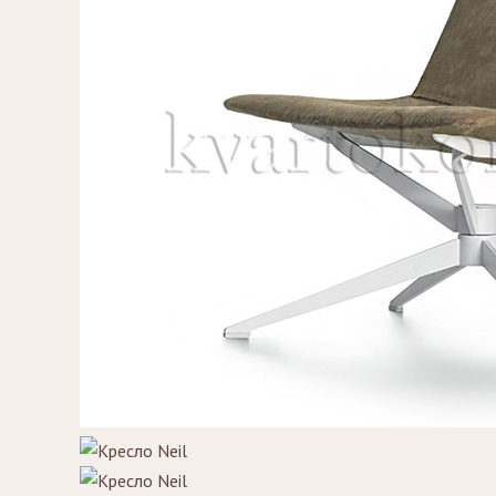
Зеркала
Столики
журнальные,
Мебель для
придиванные,
ванной
консоли
Аксессуары и
подарки