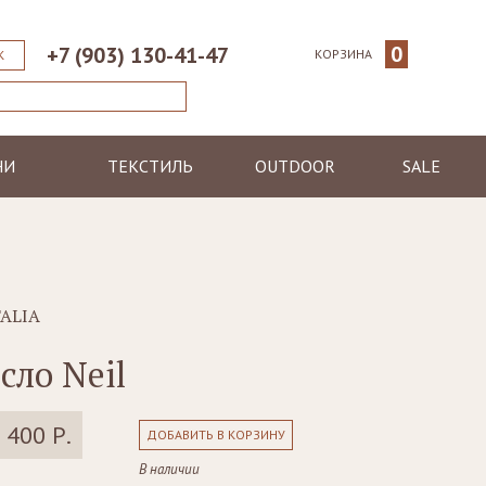
0
+7 (903) 130-41-47
КОРЗИНА
К
НИ
ТЕКСТИЛЬ
OUTDOOR
SALE
ические
Пледы
Шезлонги
еменные
Полотенца
Диваны
Халаты
Кресла, стулья
я
Ковры, коврики
Столы, столики
TALIA
Подушки
Зонтики
сло Neil
Светильники
 400 Р.
ДОБАВИТЬ В КОРЗИНУ
В наличии