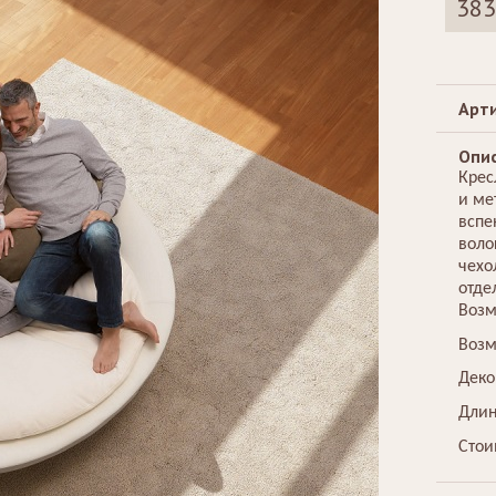
383
Стеллажи
Зеркала
Арти
Опис
Крес
и ме
вспе
воло
чехо
отде
Возм
Возм
Деко
Длин
Стои