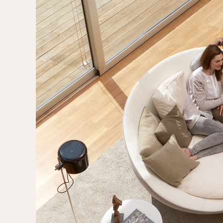
Стулья, стулья
Банкетки,
барные,
кушетки
табуреты
Зеркала
Столики
журнальные,
Мебель для
придиванные,
ванной
консоли
Аксессуары и
подарки