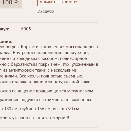
 100 Р.
ДОБАВИТЬ В КОРЗИНУ
В наличии
кул:
6005
ание:
ло-остров. Каркас изготовлен из массива дерева
талла. Внутреннее наполнение: полиуретан,
ненный холодным способом; полиэфирное
кно с бархатистым покрытием; пух, уложенный в
л из антипуховой ткани с несколькими
лениями. Все чехлы полностью съемные.
ожна отделка в ткани или натуральной коже.
ожно оснащение вращающимся механизмом.
ративные подушки в стоимость не включены.
а 180 см, глубина 156 см, высота 90 см.
мость указана в ткани категории В.