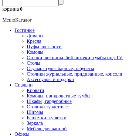
корзина
0
Меню
Каталог
Гостиные
Диваны
Кресла
Пуфы, шезлонги
Комоды
Стенки, витрины, библиотеки, тумбы под TV
Столы
Стулья, стулья барные, табуреты
Столики журнальные, придиванные, консоли
Аксессуары и подарки
Спальни
Кровати
Комоды, прикроватные тумбы
Шкафы, гардеробные
Столики туалетные
Ширмы
Банкетки, кушетки
Зеркала
Мебель для ванной
Офисы