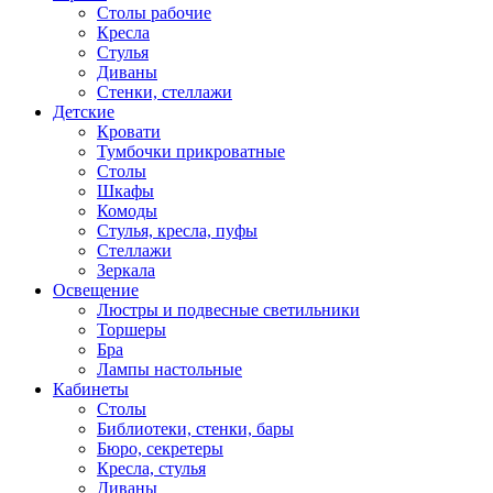
Столы рабочие
Кресла
Стулья
Диваны
Стенки, стеллажи
Детские
Кровати
Тумбочки прикроватные
Столы
Шкафы
Комоды
Стулья, кресла, пуфы
Стеллажи
Зеркала
Освещение
Люстры и подвесные светильники
Торшеры
Бра
Лампы настольные
Кабинеты
Столы
Библиотеки, стенки, бары
Бюро, секретеры
Кресла, стулья
Диваны