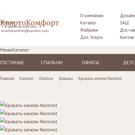
О компании
Дизайн
КвартоКомфорт
Москва,
Каталог
SALE
1-й Щипковский пер., 4
Фабрики
Достав
kvartokomfort@yandex.com
Доп. Услуги
Контак
Меню
Каталог
ГОСТИНЫЕ
СПАЛЬНИ
ОФИСЫ
ДЕТС
Диваны
Кровати
Столы рабочие
Крова
Главная
Каталог
Outdoor
Диваны
Кровать-качели Nestrest
Кресла
Комоды,
Кресла
Тумбо
прикроватные
прикр
Пуфы, шезлонги
Стулья
тумбы
Столы
Комоды
Диваны
Шкафы,
Шкаф
гардеробные
Стенки, витрины,
Стенки, стеллажи
библиотеки,
Комо
Столики
тумбы под TV
туалетные
Стулья
Столы
пуфы
Ширмы