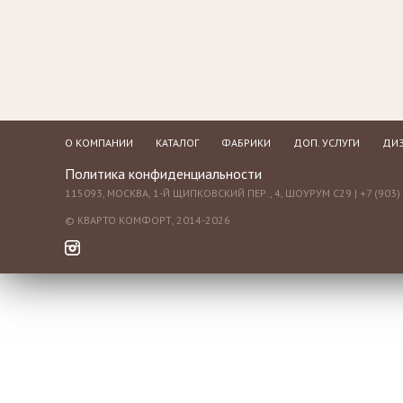
Зеркала
Столики
журнальные,
Мебель для
придиванные,
ванной
консоли
Аксессуары и
подарки
О КОМПАНИИ
КАТАЛОГ
ФАБРИКИ
ДОП. УСЛУГИ
ДИЗ
Политика конфиденциальности
115093, МОСКВА, 1-Й ЩИПКОВСКИЙ ПЕР., 4, ШОУРУМ С29 | +7 (903) 
© КВАРТО КОМФОРТ, 2014-2026