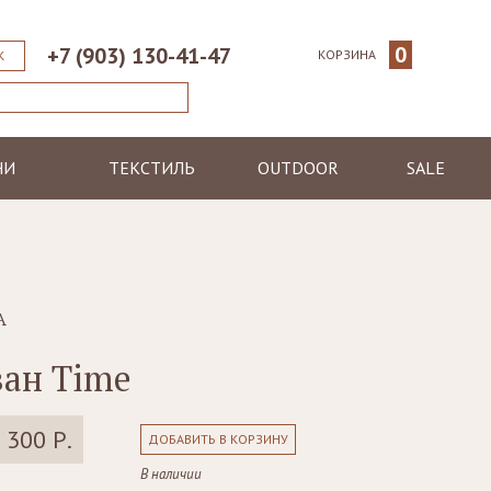
0
+7 (903) 130-41-47
КОРЗИНА
К
НИ
ТЕКСТИЛЬ
OUTDOOR
SALE
ические
Пледы
Шезлонги
еменные
Полотенца
Диваны
Халаты
Кресла, стулья
я
Ковры, коврики
Столы, столики
A
Подушки
Зонтики
ан Time
Светильники
 300 Р.
ДОБАВИТЬ В КОРЗИНУ
В наличии