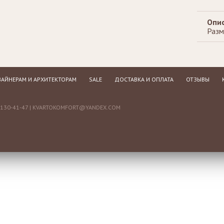
Опис
Разм
АЙНЕРАМ И АРХИТЕКТОРАМ
SALE
ДОСТАВКА И ОПЛАТА
ОТЗЫВЫ
130-41-47 |
KVARTOKOMFORT@YANDEX.COM