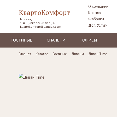
О компании
КвартоКомфорт
Каталог
Фабрики
Москва,
1-й Щипковский пер., 4
Доп. Услуги
kvartokomfort@yandex.com
ГОСТИНЫЕ
СПАЛЬНИ
ОФИСЫ
Диваны
Кровати
Столы рабочие
Главная
Каталог
Гостиные
Диваны
Диван Time
Кресла
Комоды,
Кресла
прикроватные
Пуфы, шезлонги
Стулья
тумбы
Комоды
Диваны
Шкафы,
гардеробные
Стенки, витрины,
Стенки, стеллажи
библиотеки,
Столики
тумбы под TV
туалетные
Столы
Ширмы
Стулья, стулья
Банкетки,
барные,
кушетки
табуреты