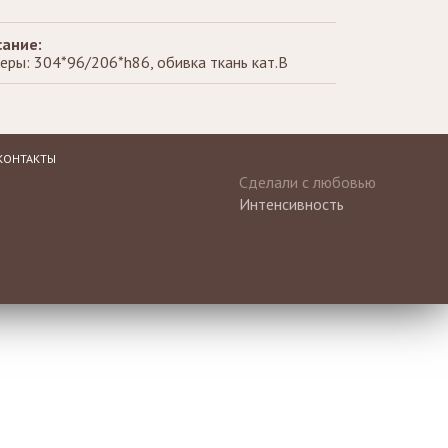
ание:
еры: 304*96/206*h86, обивка ткань кат.В
КОНТАКТЫ
Сделали с любовью
Интенсивность