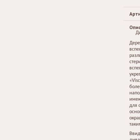
Арти
Опис
Д
Дере
вспе
разл
стер
вспе
укре
«Vis
боле
напо
имею
для 
осно
окра
таки
Ввид