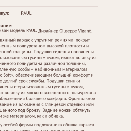
кул:
PAUL
ание:
иван модель PAUL.
Дизайнер Giuseppe Viganò.
вянный каркас с упругими ремнями, покрыт
ненным полиуретаном высокой плотности и
ичной толщины. Подушки сиденья наполнены
илизованным гусиным пухом, имеют вставку из
ненного полиуретана различной толщины,
пленную особым набивочным материалом
co Soft», обеспечивающим больший комфорт и
е долгий срок службы. Подушки спинки
лнены стерилизованным гусиным пухом,
т вставку из мягкого вспененного полиуретана
обеспечения большего комфорта. Фронтальное
вание из алюминия с глянцевой отделкой или
шенного под бронзу. Задние ножки обтянуты
м же материалом, как и обивка.
у особой формы подлокотника обивка каркаса