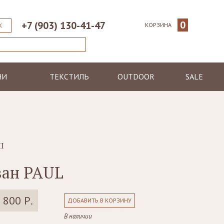
0
+7 (903) 130-41-47
КОРЗИНА
К
НИ
ТЕКСТИЛЬ
OUTDOOR
SALE
ические
Пледы
Шезлонги
еменные
Полотенца
Диваны
Халаты
Кресла, стулья
я
Ковры, коврики
Столы, столики
I
Подушки
Зонтики
ван PAUL
Светильники
 800 Р.
ДОБАВИТЬ В КОРЗИНУ
В наличии