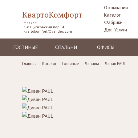
О компании
КвартоКомфорт
Каталог
Фабрики
Москва,
1-й Щипковский пер., 4
Доп. Услуги
kvartokomfort@yandex.com
ГОСТИНЫЕ
СПАЛЬНИ
ОФИСЫ
Диваны
Кровати
Столы рабочие
Главная
Каталог
Гостиные
Диваны
Диван PAUL
Кресла
Комоды,
Кресла
прикроватные
Пуфы, шезлонги
Стулья
тумбы
Комоды
Диваны
Шкафы,
гардеробные
Стенки, витрины,
Стенки, стеллажи
библиотеки,
Столики
тумбы под TV
туалетные
Столы
Ширмы
Стулья, стулья
Банкетки,
барные,
кушетки
табуреты