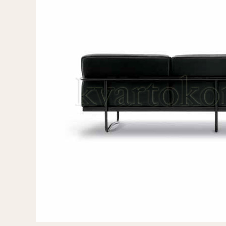
Стулья, стулья
Банкетки,
барные,
кушетки
табуреты
Зеркала
Столики
журнальные,
Мебель для
придиванные,
ванной
консоли
Аксессуары и
подарки