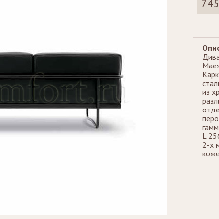
745
Стеллажи
Зеркала
Опис
Дива
Maest
Карк
стал
из х
разл
отде
перо
гамм
L 25
2-х 
коже