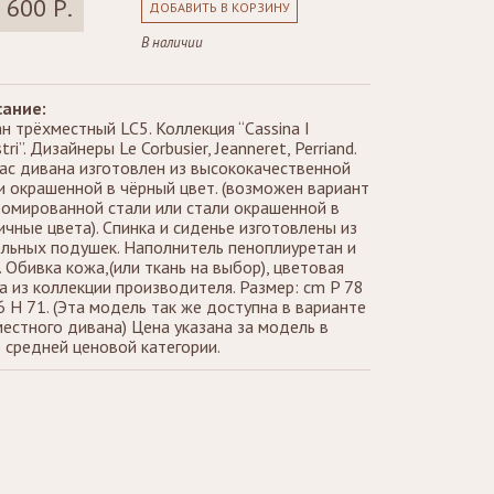
 600 Р.
ДОБАВИТЬ В КОРЗИНУ
В наличии
ание:
н трёхместный LC5. Коллекция “Cassina I
ri”. Дизайнеры Le Corbusier, Jeanneret, Perriand.
ас дивана изготовлен из высококачественной
и окрашенной в чёрный цвет. (возможен вариант
ромированной стали или стали окрашенной в
ичные цвета). Спинка и сиденье изготовлены из
льных подушек. Наполнитель пеноплиуретан и
. Обивка кожа,(или ткань на выбор), цветовая
а из коллекции производителя. Размер: cm P 78
6 H 71. (Эта модель так же доступна в варианте
местного дивана) Цена указана за модель в
 средней ценовой категории.