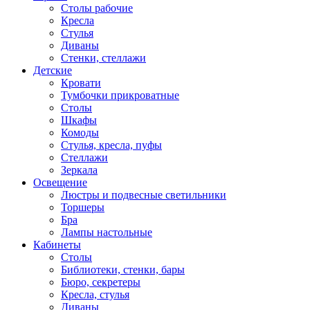
Столы рабочие
Кресла
Стулья
Диваны
Стенки, стеллажи
Детские
Кровати
Тумбочки прикроватные
Столы
Шкафы
Комоды
Стулья, кресла, пуфы
Стеллажи
Зеркала
Освещение
Люстры и подвесные светильники
Торшеры
Бра
Лампы настольные
Кабинеты
Столы
Библиотеки, стенки, бары
Бюро, секретеры
Кресла, стулья
Диваны