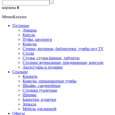
корзина
0
Меню
Каталог
Гостиные
Диваны
Кресла
Пуфы, шезлонги
Комоды
Стенки, витрины, библиотеки, тумбы под TV
Столы
Стулья, стулья барные, табуреты
Столики журнальные, придиванные, консоли
Аксессуары и подарки
Спальни
Кровати
Комоды, прикроватные тумбы
Шкафы, гардеробные
Столики туалетные
Ширмы
Банкетки, кушетки
Зеркала
Мебель для ванной
Офисы