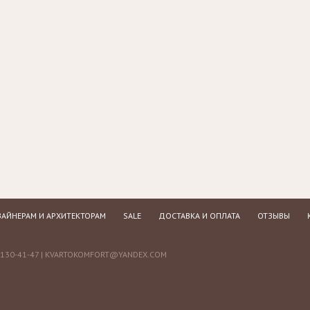
АЙНЕРАМ И АРХИТЕКТОРАМ
SALE
ДОСТАВКА И ОПЛАТА
ОТЗЫВЫ
130-41-47 |
KVARTOKOMFORT@YANDEX.COM