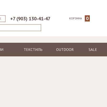
0
+7 (903) 130-41-47
КОРЗИНА
К
НИ
ТЕКСТИЛЬ
OUTDOOR
SALE
ические
Пледы
Шезлонги
еменные
Полотенца
Диваны
Халаты
Кресла, стулья
я
Ковры, коврики
Столы, столики
Подушки
Зонтики
Светильники