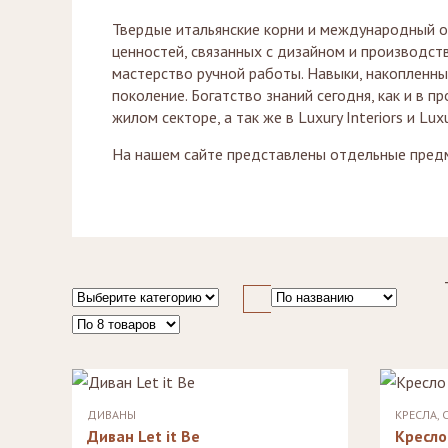
Стулья, стулья
Банкетки,
Твердые итальянские корни и международный ох
барные,
кушетки
табуреты
ценностей, связанных с дизайном и производств
Зеркала
мастерство ручной работы. Навыки, накопленны
Столики
журнальные,
Мебель для
поколение. Богатство знаний сегодня, как и в 
придиванные,
ванной
жилом секторе, а так же в Luxury Interiors и Luxu
консоли
На нашем сайте представлены отдельные пред
Аксессуары и
подарки
ДИВАНЫ
КРЕСЛА, 
Диван Let it Be
Кресло