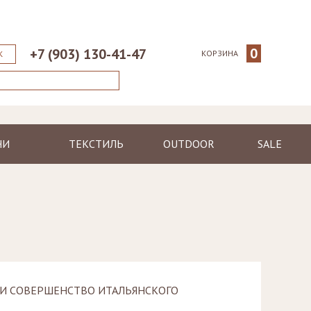
0
+7 (903) 130-41-47
КОРЗИНА
К
НИ
ТЕКСТИЛЬ
OUTDOOR
SALE
ические
Пледы
Шезлонги
еменные
Полотенца
Диваны
Халаты
Кресла, стулья
я
Ковры, коврики
Столы, столики
Подушки
Зонтики
Светильники
Ь И СОВЕРШЕНСТВО ИТАЛЬЯНСКОГО