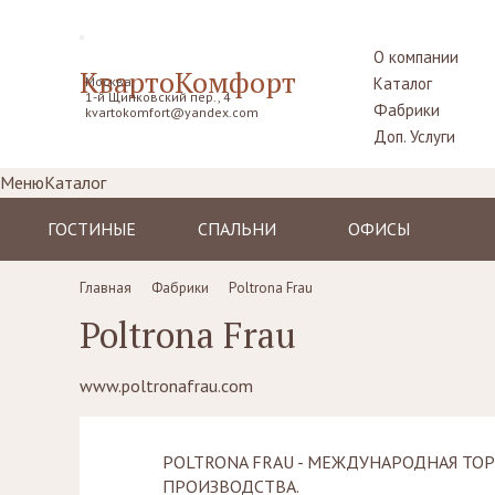
О компании
КвартоКомфорт
Москва,
Каталог
1-й Щипковский пер., 4
Фабрики
kvartokomfort@yandex.com
Доп. Услуги
Меню
Каталог
ГОСТИНЫЕ
СПАЛЬНИ
ОФИСЫ
Диваны
Кровати
Столы рабочие
Главная
Фабрики
Poltrona Frau
Кресла
Комоды,
Кресла
Poltrona Frau
прикроватные
Пуфы, шезлонги
Стулья
тумбы
Комоды
Диваны
Шкафы,
www.poltronafrau.com
гардеробные
Стенки, витрины,
Стенки, стеллажи
библиотеки,
Столики
тумбы под TV
туалетные
POLTRONA FRAU - МЕЖДУНАРОДНАЯ ТО
Столы
Ширмы
ПРОИЗВОДСТВА.