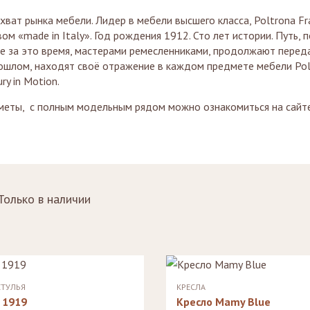
Стеллажи
ват рынка мебели. Лидер в мебели высшего класса, Poltrona Fr
Зеркала
ом «made in Italy». Год рождения 1912. Сто лет истории. Путь, 
е за это время, мастерами ремесленниками, продолжают переда
прошлом, находят своё отражение в каждом предмете мебели Pol
ry in Motion.
меты, с полным модельным рядом можно ознакомиться на сайте
Только в наличии
СТУЛЬЯ
КРЕСЛА
 1919
Кресло Mamy Blue