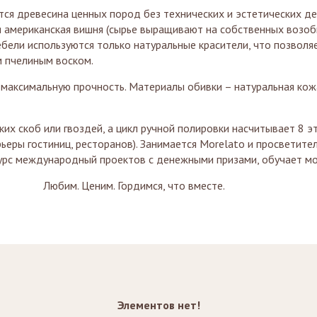
сина ценных пород без технических и эстетических дефе
я американская вишня (сырье выращивают на собственных воз
бели используются только натуральные красители, что позволяе
 пчелиным воском.
льную прочность. Материалы обивки – натуральная кожа, 
б или гвоздей, а цикл ручной полировки насчитывает 8 эт
ьеры гостиниц, ресторанов). Занимается Morelato и просветит
урс международный проектов с денежными призами, обучает м
Любим. Ценим. Гордимся, что вместе.
Элементов нет!