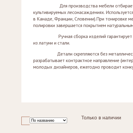
Зеркала
Для производства мебели отбирается древе
Столики
журнальные,
Мебель для
культивируемых лесонасаждениях. Используетс
придиванные,
ванной
в Канаде, Франции, Словении).При тонировке ме
консоли
полировки завершается покрытием натуральным
Аксессуары и
подарки
Ручная сборка изделий гарантирует максима
из латуни и стали.
Детали скрепляются без металлических ско
разрабатывает контрактное направление (интер
молодых дизайнеров, ежегодно проводит конк
Только в наличии