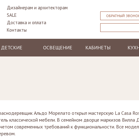
Дизайнерам и архитекторам
SALE
ОБРАТНЫЙ ЗВОНО
Доставка и оплата
Контакты
ДЕТСКИЕ
ОСВЕЩЕНИЕ
КАБИНЕТЫ
КУХ
Кровати
Люстры и
Столы
Класс
подвесные
Тумбочки
Библиотеки,
Совр
светильники
прикроватные
стенки, бары
Столы
Торшеры
Столы
Бюро,
Стуль
Бра
секретеры
Шкафы
Лампы
Кресла, стулья
Комоды
настольные
Диваны
Стулья, кресла,
евщик Альдо Морелато открыл мастерскую La Casa Rossa.
пуфы
ель классической мебели. В семейном дворце маркизов Вилла 
учетом современных требований к функциональности. Все моде
Стеллажи
еревом.
Зеркала