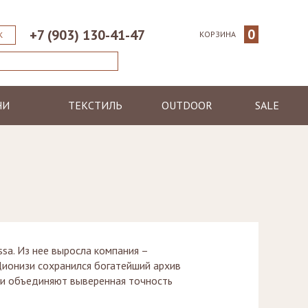
0
+7 (903) 130-41-47
КОРЗИНА
К
НИ
ТЕКСТИЛЬ
OUTDOOR
SALE
ические
Пледы
Шезлонги
еменные
Полотенца
Диваны
Халаты
Кресла, стулья
я
Ковры, коврики
Столы, столики
Подушки
Зонтики
Светильники
 Из нее выросла компания –
Дионизи сохранился богатейший архив
ли объединяют выверенная точность