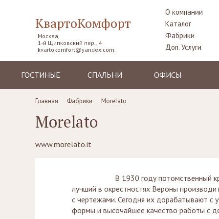
О компании
КвартоКомфорт
Каталог
Фабрики
Москва,
1-й Щипковский пер., 4
Доп. Услуги
kvartokomfort@yandex.com
ГОСТИНЫЕ
СПАЛЬНИ
ОФИСЫ
Диваны
Кровати
Столы рабочие
Главная
Фабрики
Morelato
Кресла
Комоды,
Кресла
Morelato
прикроватные
Пуфы, шезлонги
Стулья
тумбы
Комоды
Диваны
Шкафы,
www.morelato.it
гардеробные
Стенки, витрины,
Стенки, стеллажи
библиотеки,
Столики
тумбы под TV
туалетные
В 1930 году потомственный краснодер
Столы
Ширмы
лучший в окрестностях Вероны производит
с чертежами. Сегодня их дорабатывают с 
Стулья, стулья
Банкетки,
барные,
кушетки
формы и высочайшее качество работы с д
табуреты