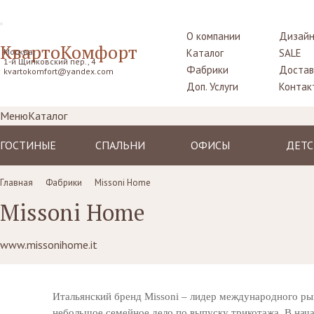
О компании
Дизайн
КвартоКомфорт
Москва,
Каталог
SALE
1-й Щипковский пер., 4
Фабрики
Достав
kvartokomfort@yandex.com
Доп. Услуги
Контак
Меню
Каталог
ГОСТИНЫЕ
СПАЛЬНИ
ОФИСЫ
ДЕТС
Диваны
Кровати
Столы рабочие
Крова
Главная
Фабрики
Missoni Home
Кресла
Комоды,
Кресла
Тумбо
Missoni Home
прикроватные
прикр
Пуфы, шезлонги
Стулья
тумбы
Столы
Комоды
Диваны
Шкафы,
www.missonihome.it
Шкаф
гардеробные
Стенки, витрины,
Стенки, стеллажи
библиотеки,
Комо
Столики
тумбы под TV
туалетные
Стулья
Итальянский бренд Missoni – лидер международного рынк
Столы
пуфы
Ширмы
небольшое семейное дело по выпуску трикотажа. В нача