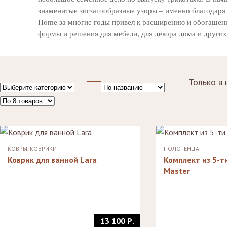
Стулья, стулья
Стелл
Банкетки,
знаменитые зигзагообразные узоры – именно благодар
барные,
кушетки
Home за многие годы привел к расширению и обогащен
Зерка
табуреты
Зеркала
формы и решения для мебели, для декора дома и други
Столики
журнальные,
Мебель для
придиванные,
ванной
консоли
Аксессуары и
Только в 
подарки
КОВРЫ, КОВРИКИ
ПОЛОТЕНЦА
Коврик для ванной Lara
Комплект из 5-т
Master
13 100 Р.