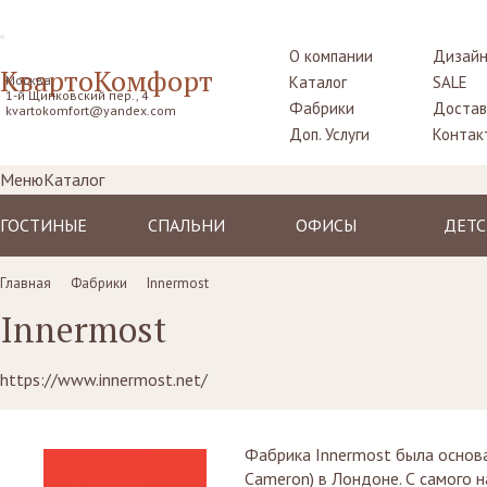
О компании
Дизайн
КвартоКомфорт
Москва,
Каталог
SALE
1-й Щипковский пер., 4
Фабрики
Достав
kvartokomfort@yandex.com
Доп. Услуги
Контак
Меню
Каталог
ГОСТИНЫЕ
СПАЛЬНИ
ОФИСЫ
ДЕТС
Диваны
Кровати
Столы рабочие
Крова
Главная
Фабрики
Innermost
Кресла
Комоды,
Кресла
Тумбо
Innermost
прикроватные
прикр
Пуфы, шезлонги
Стулья
тумбы
Столы
Комоды
Диваны
Шкафы,
https://www.innermost.net/
Шкаф
гардеробные
Стенки, витрины,
Стенки, стеллажи
библиотеки,
Комо
Столики
тумбы под TV
туалетные
Стулья
Фабрика Innermost была основа
Столы
пуфы
Ширмы
Cameron) в Лондоне. С самого 