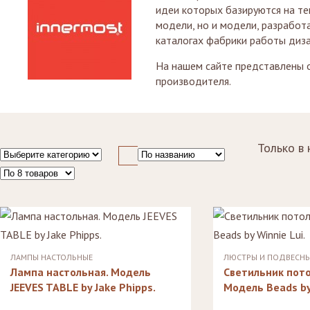
идеи которых базируются на те
Стулья, стулья
Стелл
Банкетки,
барные,
кушетки
модели, но и модели, разработ
Зерка
табуреты
каталогах фабрики работы диза
Зеркала
Столики
журнальные,
Мебель для
На нашем сайте представлены 
придиванные,
ванной
производителя.
консоли
Аксессуары и
подарки
Только в 
ЛАМПЫ НАСТОЛЬНЫЕ
ЛЮСТРЫ И ПОДВЕСНЫ
Лампа настольная. Модель
Светильник пот
JEEVES TABLE by Jake Phipps.
Модель Beads by 