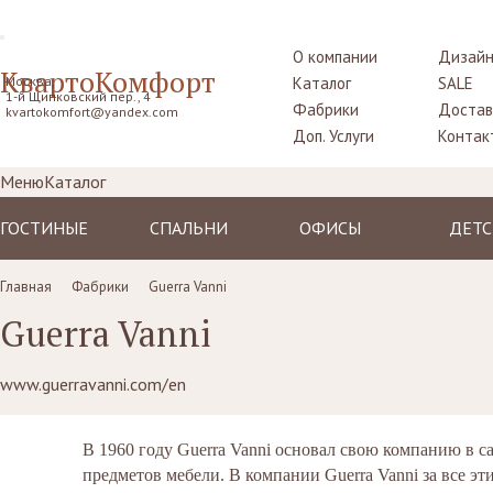
О компании
Дизайн
КвартоКомфорт
Москва,
Каталог
SALE
1-й Щипковский пер., 4
Фабрики
Достав
kvartokomfort@yandex.com
Доп. Услуги
Контак
Меню
Каталог
ГОСТИНЫЕ
СПАЛЬНИ
ОФИСЫ
ДЕТС
Диваны
Кровати
Столы рабочие
Крова
Главная
Фабрики
Guerra Vanni
Кресла
Комоды,
Кресла
Тумбо
Guerra Vanni
прикроватные
прикр
Пуфы, шезлонги
Стулья
тумбы
Столы
Комоды
Диваны
Шкафы,
www.guerravanni.com/en
Шкаф
гардеробные
Стенки, витрины,
Стенки, стеллажи
библиотеки,
Комо
Столики
тумбы под TV
туалетные
В 1960 году Guerra Vanni основал свою компанию в с
Стулья
Столы
предметов мебели. В компании Guerra Vanni за все э
пуфы
Ширмы