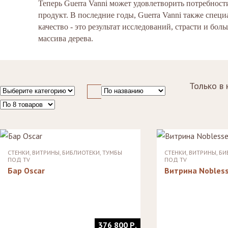
Теперь Guerra Vanni может удовлетворить потребнос
Стулья, стулья
Стелл
Банкетки,
барные,
продукт. В последние годы, Guerra Vanni также спец
кушетки
Зерка
табуреты
качество - это результат исследований, страсти и бо
Зеркала
Столики
массива дерева.
журнальные,
Мебель для
придиванные,
ванной
консоли
Аксессуары и
Только в 
подарки
СТЕНКИ, ВИТРИНЫ, БИБЛИОТЕКИ, ТУМБЫ
СТЕНКИ, ВИТРИНЫ, Б
ПОД TV
ПОД TV
Бар Oscar
Витрина Nobles
376 800 Р.